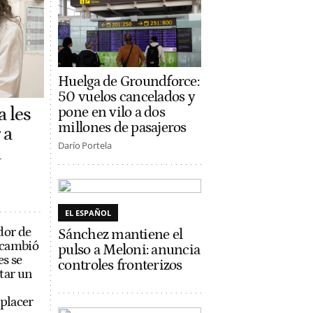
Huelga de Groundforce:
50 vuelos cancelados y
a les
pone en vilo a dos
millones de pasajeros
 a
Darío Portela
a
EL ESPAÑOL
dor de
Sánchez mantiene el
e cambió
pulso a Meloni: anuncia
es se
controles fronterizos
tar un
 placer