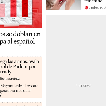
femenino"
Andrea Pac
os se doblan en
pa al español
ega las armas: avala
trol de Parlem por
eready
lbert Martínez
ayoral sale al rescate
operadora nacida al
s'