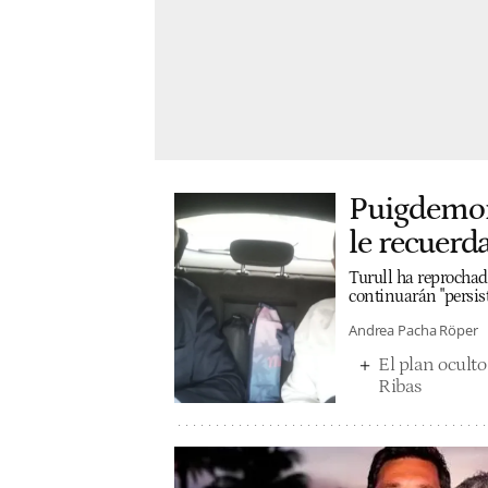
Puigdemont
le recuerda
Turull ha reprochad
continuarán "persist
Andrea Pacha Röper
El plan oculto
Ribas