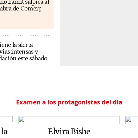
notramit salpica al
ambra de Comerç
ene la alerta
vias intensas y
dación este sábado
Examen a los protagonistas del día
la
Elvira Bisbe