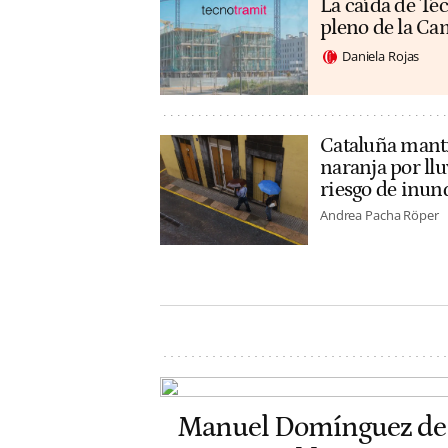
La caída de Tec
pleno de la C
Daniela Rojas
Cataluña manti
naranja por llu
riesgo de inun
Andrea Pacha Röper
Manuel Domínguez de 