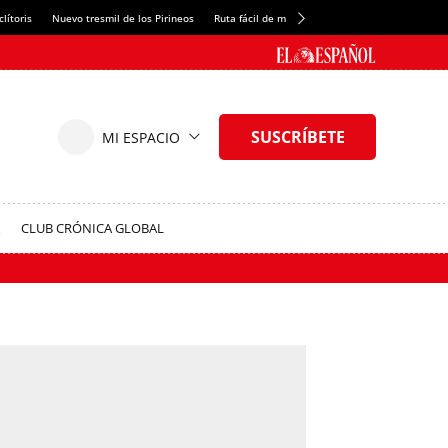
lítoris
Nuevo tresmil de los Pirineos
Ruta fácil de montaña
El arroz más meloso
CLUB CRÓNICA GLOBAL