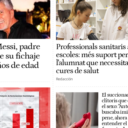
Messi, padre
Professionals sanitaris 
escoles: més suport per
e su fichaje
l'alumnat que necessit
años de edad
cures de salut
Redacción
El succiona
clítoris qu
el sexo: "Ant
buscaba imi
pene, ahora
entender el