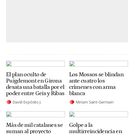
El plan oculto de
Los Mossos se blindan
Puigdemont en Girona
ante cuatro los
desata una batalla por el
crímenes con arma
poder entre Geis y Ribas
blanca
David Expósito J.
Miriam Saint-Germain
Más de mil catalanes se
Golpe a la
suman al proyecto
multirreincidencia en