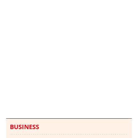
Italia investiga el
Protecció Civil alerta de
hallazgo de bolsas con
un aumento de los
millones en una playa
ahogamientos
de Sicilia
BUSINESS