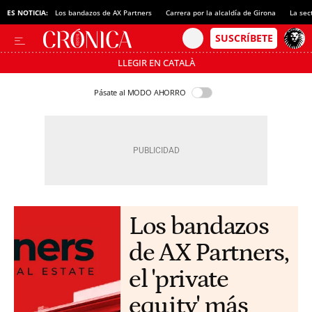
ES NOTICIA:
Los bandazos de AX Partners
Carrera por la alcaldía de Girona
La sec
LLEGIR EN CATALÀ
Pásate al MODO AHORRO
Los bandazos
de AX Partners,
el 'private
equity' más