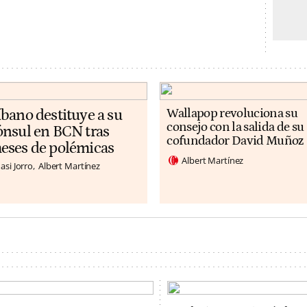
íbano destituye a su
Wallapop revoluciona su
consejo con la salida de su
ónsul en BCN tras
cofundador David Muñoz
eses de polémicas
Albert Martínez
asi Jorro
Albert Martínez