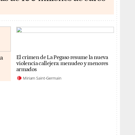
da
El crimen de La Pegaso resume la nueva
violencia callejera: menudeo y menores
armados
Miriam Saint-Germain