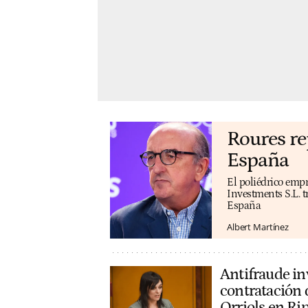
Roures re
España
El poliédrico emp
Investments S.L. t
España
Albert Martínez
Antifraude inv
contratación d
Orriols en Rip