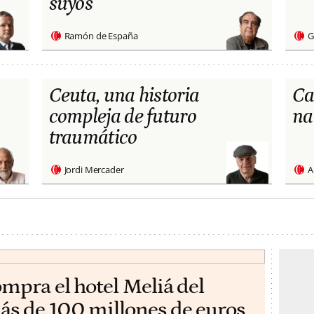
suyos
Ramón de España
G
Ceuta, una historia
Ca
compleja de futuro
na
traumático
Jordi Mercader
A
ompra el hotel Meliá del
ás de 100 millones de euros