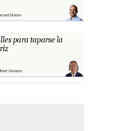
erard Mateo
lles para taparse la
riz
lbert Gimeno