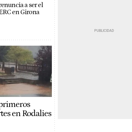
enuncia a ser el
 ERC en Girona
 primeros
rtes en Rodalies