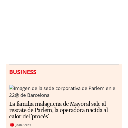
Italia investiga el
Protecció Civil alerta de
hallazgo de bolsas con
un aumento de los
millones en una playa
ahogamientos
de Sicilia
BUSINESS
La familia malagueña de Mayoral sale al
rescate de Parlem, la operadora nacida al
calor del 'procés'
Joan Arcos