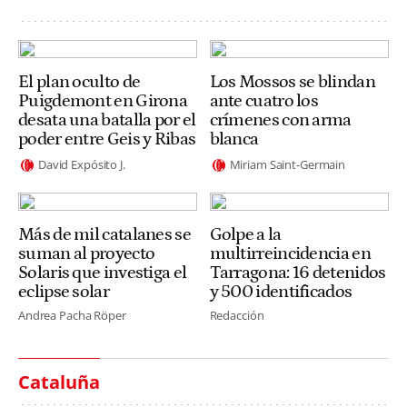
El plan oculto de
Los Mossos se blindan
Puigdemont en Girona
ante cuatro los
desata una batalla por el
crímenes con arma
poder entre Geis y Ribas
blanca
David Expósito J.
Miriam Saint-Germain
Más de mil catalanes se
Golpe a la
suman al proyecto
multirreincidencia en
Solaris que investiga el
Tarragona: 16 detenidos
eclipse solar
y 500 identificados
Andrea Pacha Röper
Redacción
Cataluña