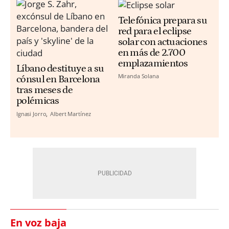
Telefónica prepara su
red para el eclipse
solar con actuaciones
en más de 2.700
emplazamientos
Líbano destituye a su
Miranda Solana
cónsul en Barcelona
tras meses de
polémicas
Ignasi Jorro
Albert Martínez
En voz baja