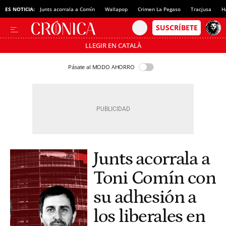
ES NOTICIA:
Junts acorrala a Comín
Wallapop
Crimen La Pegaso
Tracjusa
H
LLEGIR EN CATALÀ
Pásate al MODO AHORRO
Junts acorrala a
Toni Comín con
su adhesión a
los liberales en