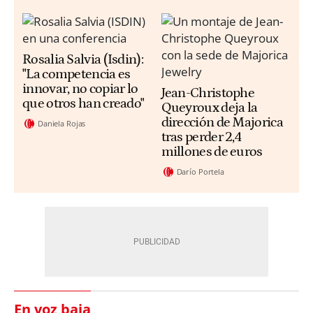
Rosalia Salvia (Isdin):
"La competencia es
innovar, no copiar lo
Jean-Christophe
que otros han creado"
Queyroux deja la
dirección de Majorica
Daniela Rojas
tras perder 2,4
millones de euros
Darío Portela
En voz baja