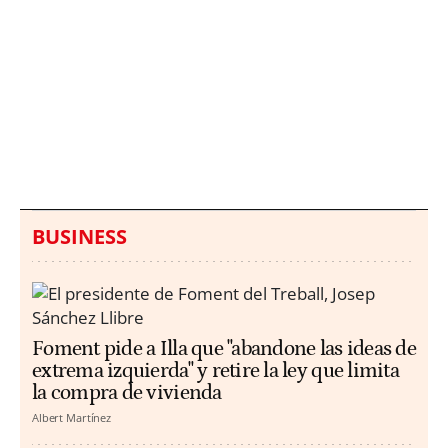
Italia investiga el
Protecció Civil alerta de
hallazgo de bolsas con
un aumento de los
millones en una playa
ahogamientos
de Sicilia
BUSINESS
Foment pide a Illa que "abandone las ideas de
extrema izquierda" y retire la ley que limita
la compra de vivienda
Albert Martínez