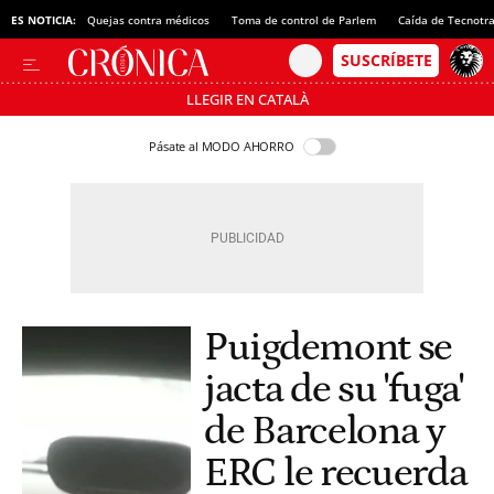
ES NOTICIA:
Quejas contra médicos
Toma de control de Parlem
Caída de Tecnotr
LLEGIR EN CATALÀ
Pásate al MODO AHORRO
Puigdemont se
jacta de su 'fuga'
de Barcelona y
ERC le recuerda