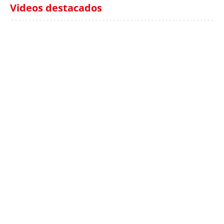
Videos destacados
Italia investiga el
Protecció Civil alerta de
hallazgo de bolsas con
un aumento de los
millones en una playa
ahogamientos
de Sicilia