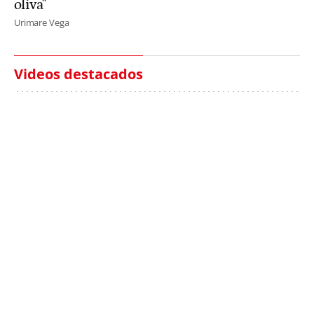
oliva"
Urimare Vega
Videos destacados
Italia investiga el
Protecció Civil alerta de
hallazgo de bolsas con
un aumento de los