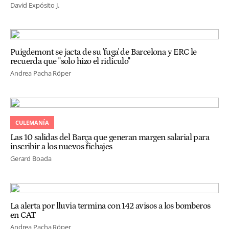
David Expósito J.
Puigdemont se jacta de su 'fuga' de Barcelona y ERC le
recuerda que "solo hizo el ridículo"
Andrea Pacha Röper
CULEMANÍA
Las 10 salidas del Barça que generan margen salarial para
inscribir a los nuevos fichajes
Gerard Boada
La alerta por lluvia termina con 142 avisos a los bomberos
en CAT
Andrea Pacha Röper