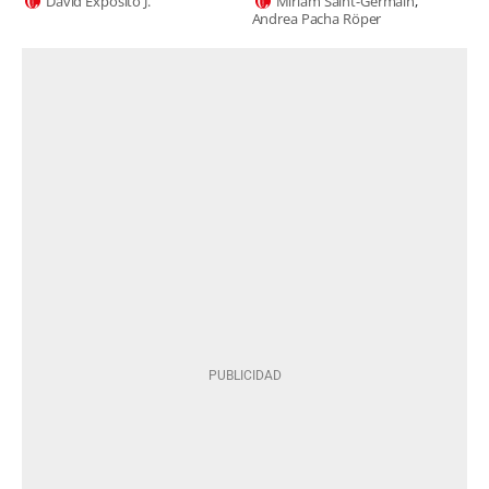
David Expósito J.
Miriam Saint-Germain
Andrea Pacha Röper