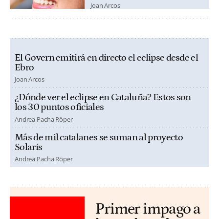
Joan Arcos
El Govern emitirá en directo el eclipse desde el
Ebro
Joan Arcos
¿Dónde ver el eclipse en Cataluña? Estos son
los 30 puntos oficiales
Andrea Pacha Röper
Más de mil catalanes se suman al proyecto
Solaris
Andrea Pacha Röper
Primer impago a