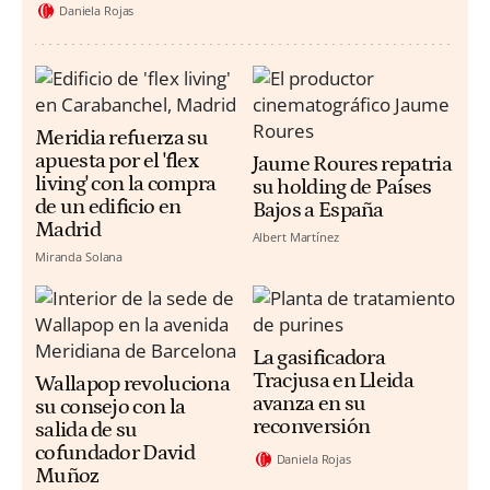
Daniela Rojas
Meridia refuerza su
apuesta por el 'flex
Jaume Roures repatria
living' con la compra
su holding de Países
de un edificio en
Bajos a España
Madrid
Albert Martínez
Miranda Solana
La gasificadora
Tracjusa en Lleida
Wallapop revoluciona
avanza en su
su consejo con la
reconversión
salida de su
cofundador David
Daniela Rojas
Muñoz