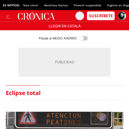
ES NOTICIA:
'Ikea chino'
Aerolínea Starlux
'Fintech' suspendida
Fugitivo en Sitg
LLEGIR EN CATALÀ
Pásate al MODO AHORRO
Eclipse total