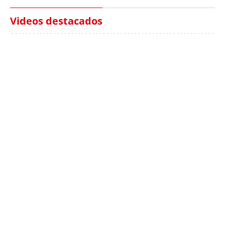
Videos destacados
Italia investiga el
Protecció Civil alerta de
hallazgo de bolsas con
un aumento de los
millones en una playa
ahogamientos
de Sicilia