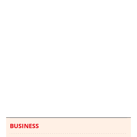
Italia investiga el
Protecció Civil alerta de
hallazgo de bolsas con
un aumento de los
millones en una playa
ahogamientos
de Sicilia
BUSINESS