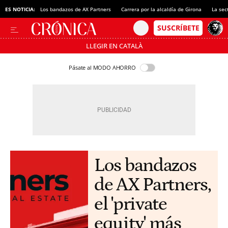
ES NOTICIA:
Los bandazos de AX Partners
Carrera por la alcaldía de Girona
La sec
LLEGIR EN CATALÀ
Pásate al MODO AHORRO
Los bandazos
de AX Partners,
el 'private
equity' más