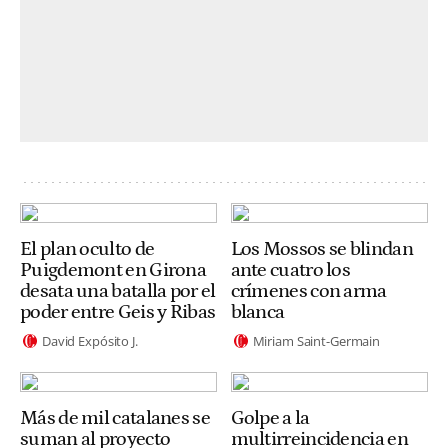
El plan oculto de
Los Mossos se blindan
Puigdemont en Girona
ante cuatro los
desata una batalla por el
crímenes con arma
poder entre Geis y Ribas
blanca
David Expósito J.
Miriam Saint-Germain
Más de mil catalanes se
Golpe a la
suman al proyecto
multirreincidencia en