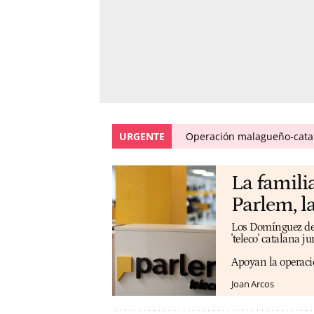
URGENTE
Operación malagueño-catal
La famili
Parlem, la
Los Domínguez de l
'teleco' catalana j
Apoyan la operaci
Joan Arcos