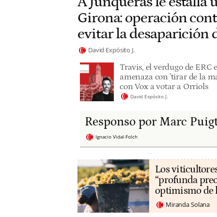
A Junqueras le estalla 
Girona: operación cont
evitar la desaparición
David Expósito J.
Travis, el verdugo de ERC 
amenaza con 'tirar de la ma
con Vox a votar a Orriols
David Expósito J.
Responso por Marc Puig
Ignacio Vidal-Folch
Los viticultore
“profunda preo
optimismo de 
Miranda Solana