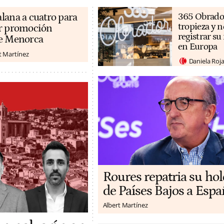
lana a cuatro para
365 Obrado
tropieza y n
or promoción
registrar s
de Menorca
en Europa
t Martínez
Daniela Roj
Roures repatria su ho
de Países Bajos a Espa
Albert Martínez