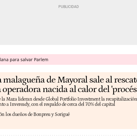
ana para salvar Parlem
a malagueña de Mayoral sale al rescat
 operadora nacida al calor del 'procés
a Maza lideran desde Global Portfolio Investment la recapitalización
unto a Inveready, con el respaldo de cerca del 70% del capital
ón los dueños de Bonpreu y Sorigué