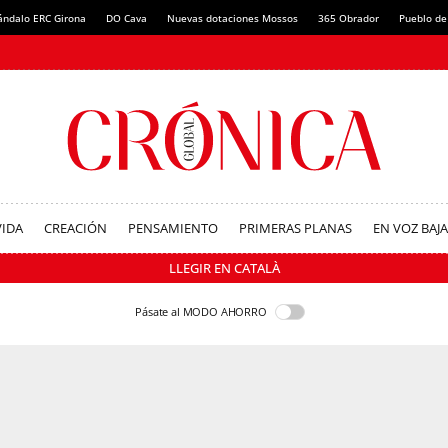
ándalo ERC Girona
DO Cava
Nuevas dotaciones Mossos
365 Obrador
Pueblo de
VIDA
CREACIÓN
PENSAMIENTO
PRIMERAS PLANAS
EN VOZ BAJA
LLEGIR EN CATALÀ
Pásate al MODO AHORRO