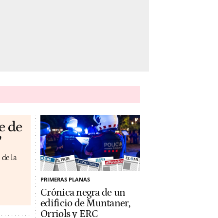
e de
'
 de la
PRIMERAS PLANAS
Crónica negra de un
edificio de Muntaner,
Orriols y ERC