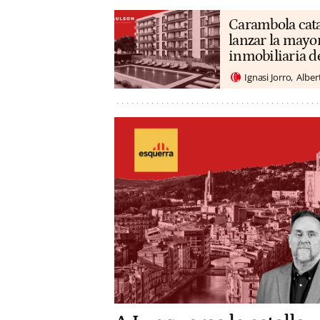
Carambola cata
lanzar la may
inmobiliaria 
Ignasi Jorro
Alber