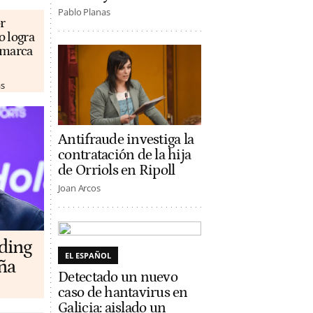
Pablo Planas
r
o logra
u marca
as
Antifraude investiga la
contratación de la hija
de Orriols en Ripoll
Joan Arcos
lding
EL ESPAÑOL
ña
Detectado un nuevo
caso de hantavirus en
Galicia: aislado un