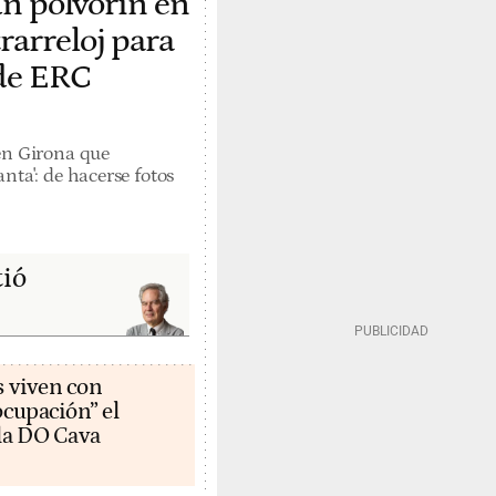
un polvorín en
rarreloj para
 de ERC
en Girona que
nta': de hacerse fotos
tió
s viven con
cupación” el
la DO Cava