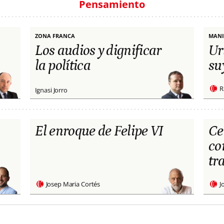
Pensamiento
ZONA FRANCA
MANI
Los audios y dignificar
Ur
la política
su
R
Ignasi Jorro
El enroque de Felipe VI
Ce
co
tr
Josep Maria Cortés
J