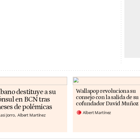
íbano destituye a su
Wallapop revoluciona su
consejo con la salida de su
ónsul en BCN tras
cofundador David Muñoz
eses de polémicas
Albert Martínez
asi Jorro
Albert Martínez