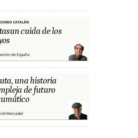
COMIO CATALÁN
tasun cuida de los
yos
amón de España
uta, una historia
mpleja de futuro
aumático
ordi Mercader