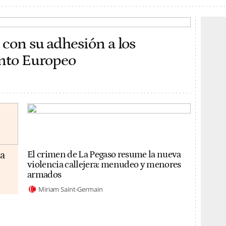
 con su adhesión a los
ento Europeo
da
El crimen de La Pegaso resume la nueva
violencia callejera: menudeo y menores
armados
Miriam Saint-Germain