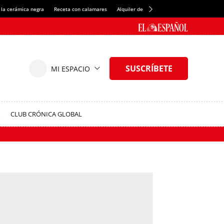
 la cerámica negra
Receta con calamares
Alquiler de habitaciones en España
Créd
CLUB CRÓNICA GLOBAL