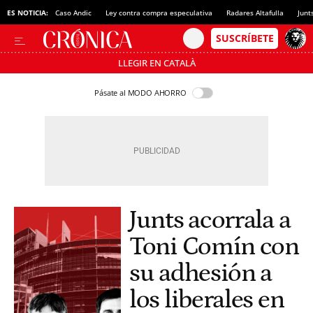
ES NOTICIA:
Caso Andic
Ley contra compra especulativa
Radares Altafulla
Junt
LLEGIR EN CATALÀ
Pásate al MODO AHORRO
Junts acorrala a
Toni Comín con
su adhesión a
los liberales en