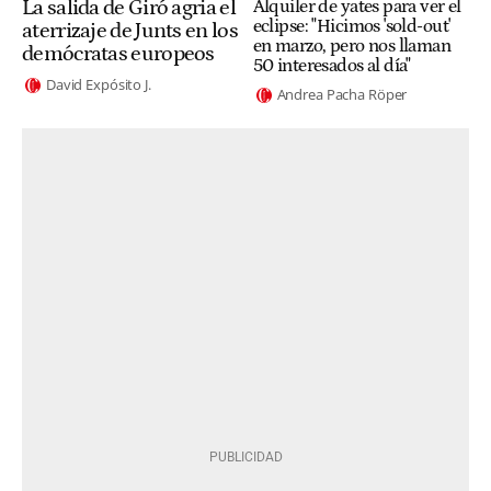
La salida de Giró agria el
Alquiler de yates para ver el
eclipse: "Hicimos 'sold-out'
aterrizaje de Junts en los
en marzo, pero nos llaman
demócratas europeos
50 interesados al día"
David Expósito J.
Andrea Pacha Röper