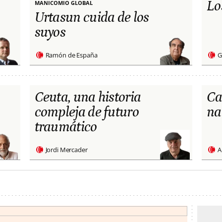
Lo
MANICOMIO GLOBAL
Urtasun cuida de los
suyos
Ramón de España
G
Ceuta, una historia
Ca
compleja de futuro
na
traumático
Jordi Mercader
A