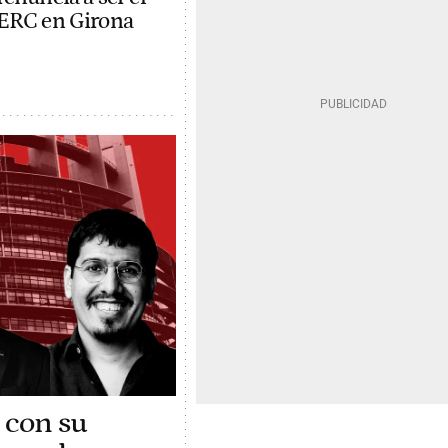
 ERC en Girona
 con su