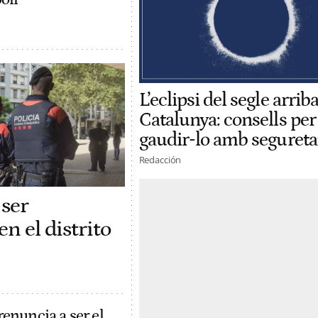
L’eclipsi del segle arriba
Catalunya: consells per
gaudir-lo amb segureta
Redacción
ser
n el distrito
enuncia a ser el