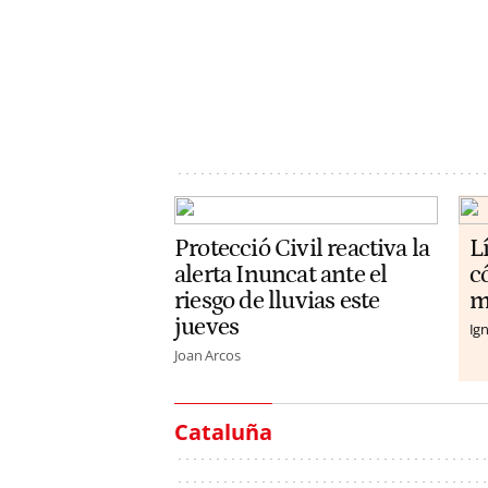
Protecció Civil reactiva la
L
alerta Inuncat ante el
c
riesgo de lluvias este
m
jueves
Ign
Joan Arcos
Cataluña