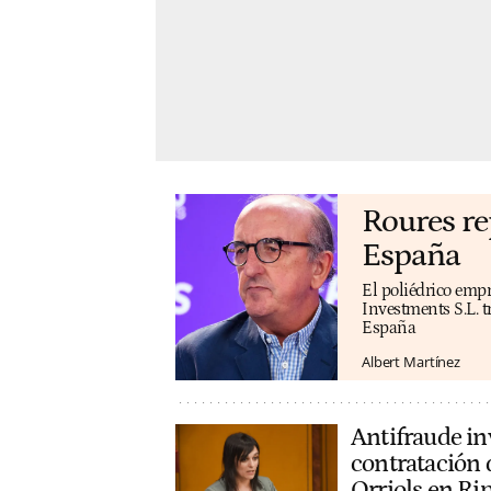
Roures re
España
El poliédrico emp
Investments S.L. t
España
Albert Martínez
Antifraude inv
contratación d
Orriols en Rip