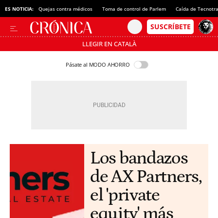
ES NOTICIA:
Quejas contra médicos
Toma de control de Parlem
Caída de Tecnotr
LLEGIR EN CATALÀ
Pásate al MODO AHORRO
Los bandazos
de AX Partners,
el 'private
equity' más