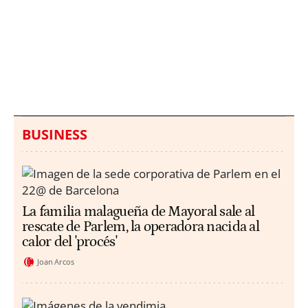
Italia investiga el
Protecció Civil alerta de
hallazgo de bolsas con
un aumento de los
millones en una playa
ahogamientos
de Sicilia
BUSINESS
La familia malagueña de Mayoral sale al
rescate de Parlem, la operadora nacida al
calor del 'procés'
Joan Arcos