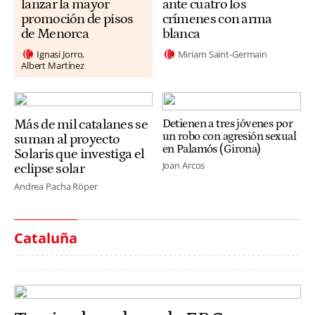
lanzar la mayor
ante cuatro los
promoción de pisos
crímenes con arma
de Menorca
blanca
Ignasi Jorro
Miriam Saint-Germain
Albert Martínez
Más de mil catalanes se
Detienen a tres jóvenes por
un robo con agresión sexual
suman al proyecto
en Palamós (Girona)
Solaris que investiga el
Joan Arcos
eclipse solar
Andrea Pacha Röper
Cataluña