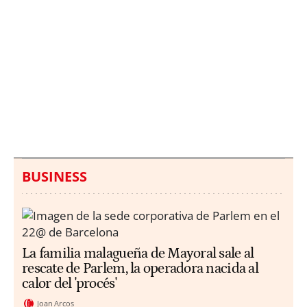
Italia investiga el
Protecció Civil alerta de
hallazgo de bolsas con
un aumento de los
millones en una playa
ahogamientos
de Sicilia
BUSINESS
La familia malagueña de Mayoral sale al
rescate de Parlem, la operadora nacida al
calor del 'procés'
Joan Arcos