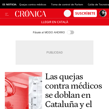
ES NOTICIA:
Quejas contra médicos
Toma de control de Parlem
Caída de Tecnotr
LLEGIR EN CATALÀ
Pásate al MODO AHORRO
Las quejas
contra médicos
se doblan en
Cataluña y el