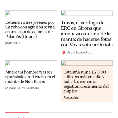
Travis, el verdugo de
Detienen a tres jóvenes por
un robo con agresión sexual
ERC en Girona que
en una casa de colonias de
amenaza con 'tirar de la
Palamós (Girona)
manta': de hacerse fotos
Joan Arcos
con Vox a votar a Orriols
David Expósito J.
Muere un hombre tras ser
Cataluña suma 117.000
apuñalado en el cuello en el
afiliados más en julio y
distrito de Nou Barris
todas las comarcas
registran crecimiento del
Miriam Saint-Germain
empleo
Redacción