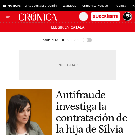
ES NOTICIA:
Junts acorrala a Comín
Wallapop
Crimen La Pegaso
Tracjusa
H
LLEGIR EN CATALÀ
Pásate al MODO AHORRO
Antifraude
investiga la
contratación de
la hija de Sílvia