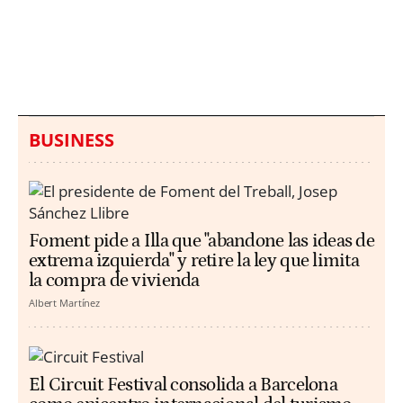
Italia investiga el
Protecció Civil alerta de
hallazgo de bolsas con
un aumento de los
millones en una playa
ahogamientos
de Sicilia
BUSINESS
Foment pide a Illa que "abandone las ideas de
extrema izquierda" y retire la ley que limita
la compra de vivienda
Albert Martínez
El Circuit Festival consolida a Barcelona