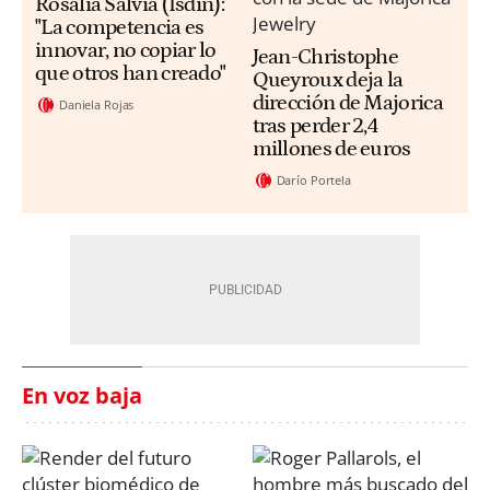
Rosalia Salvia (Isdin):
"La competencia es
innovar, no copiar lo
Jean-Christophe
que otros han creado"
Queyroux deja la
dirección de Majorica
Daniela Rojas
tras perder 2,4
millones de euros
Darío Portela
En voz baja