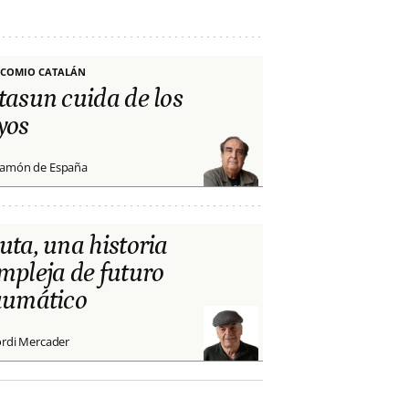
COMIO CATALÁN
tasun cuida de los
yos
amón de España
uta, una historia
mpleja de futuro
aumático
ordi Mercader