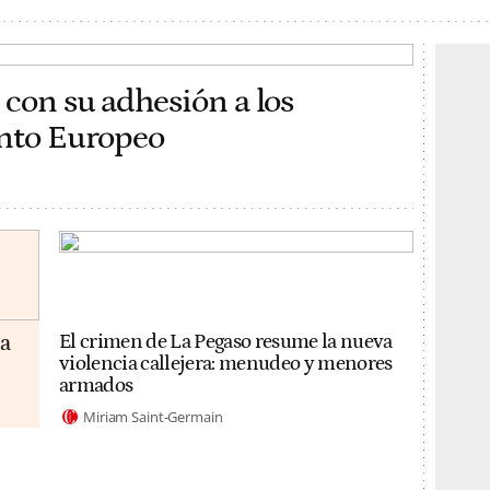
 con su adhesión a los
ento Europeo
da
El crimen de La Pegaso resume la nueva
violencia callejera: menudeo y menores
armados
Miriam Saint-Germain