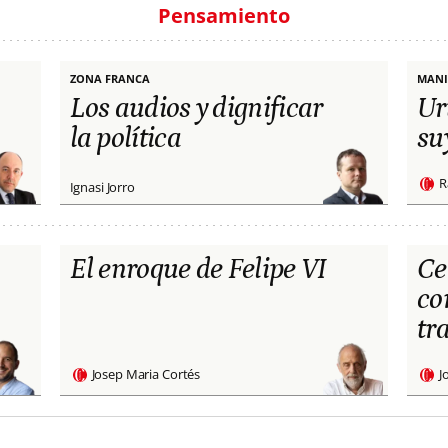
Pensamiento
ZONA FRANCA
MANI
Los audios y dignificar
Ur
la política
su
R
Ignasi Jorro
El enroque de Felipe VI
Ce
co
tr
Josep Maria Cortés
J