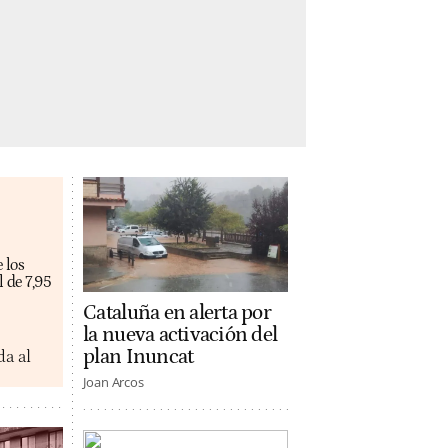
 los
 de 7,95
Cataluña en alerta por
la nueva activación del
plan Inuncat
da al
Joan Arcos