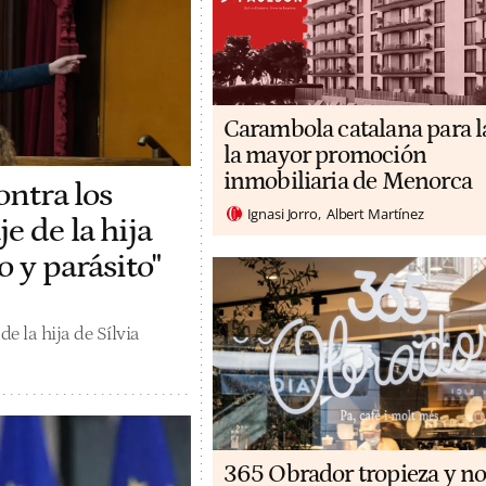
Carambola catalana para l
la mayor promoción
inmobiliaria de Menorca
ontra los
Ignasi Jorro
Albert Martínez
e de la hija
o y parásito"
e la hija de Sílvia
365 Obrador tropieza y no