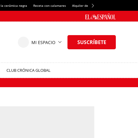
 la cerámica negra
Receta con calamares
Alquiler de habitaciones en España
Créd
CLUB CRÓNICA GLOBAL