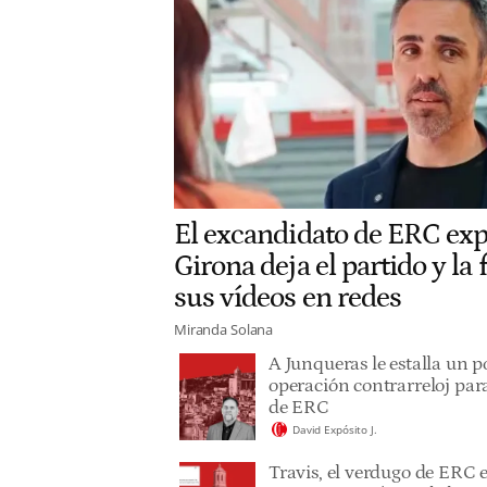
El excandidato de ERC ex
Girona deja el partido y la
sus vídeos en redes
Miranda Solana
A Junqueras le estalla un p
operación contrarreloj para
de ERC
David Expósito J.
Travis, el verdugo de ERC 