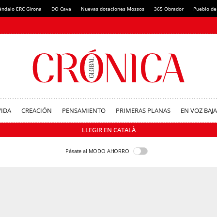
ándalo ERC Girona
DO Cava
Nuevas dotaciones Mossos
365 Obrador
Pueblo de
VIDA
CREACIÓN
PENSAMIENTO
PRIMERAS PLANAS
EN VOZ BAJA
LLEGIR EN CATALÀ
Pásate al MODO AHORRO