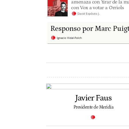
amenaza con 'tirar de la ma
con Vox a votar a Orriols
David Expósito J.
Responso por Marc Puig
Ignacio Vidal-Folch
Javier Faus
Presidente de Meridia