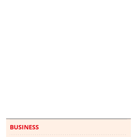
Italia investiga el
Protecció Civil alerta de
hallazgo de bolsas con
un aumento de los
millones en una playa
ahogamientos
de Sicilia
BUSINESS