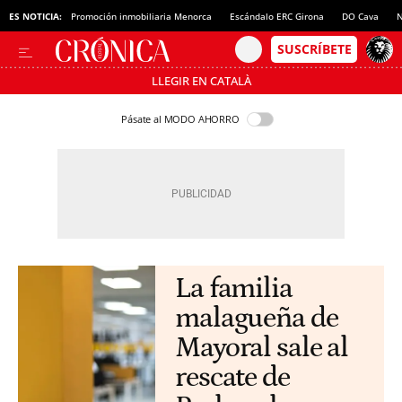
ES NOTICIA:
Promoción inmobiliaria Menorca
Escándalo ERC Girona
DO Cava
N
LLEGIR EN CATALÀ
Pásate al MODO AHORRO
La familia
malagueña de
Mayoral sale al
rescate de