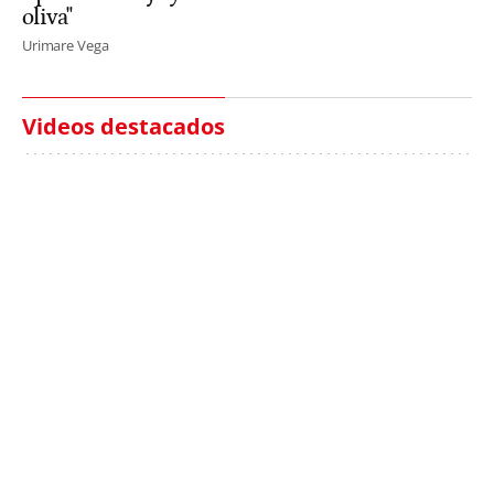
oliva"
Urimare Vega
Videos destacados
Italia investiga el
Protecció Civil alerta de