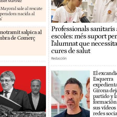
lbert Martínez
ayoral sale al rescate
operadora nacida al
s'
Professionals sanitaris 
notramit salpica al
escoles: més suport per
ambra de Comerç
l'alumnat que necessit
cures de salut
Redacción
El excandi
Esquerra
expedient
Girona dej
partido y l
formación
sus vídeos
redes socia