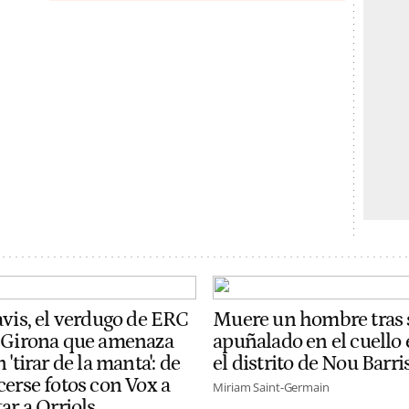
avis, el verdugo de ERC
Muere un hombre tras 
 Girona que amenaza
apuñalado en el cuello
 'tirar de la manta': de
el distrito de Nou Barri
cerse fotos con Vox a
Miriam Saint-Germain
ar a Orriols