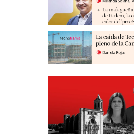
Miranda Solana
A
La malagueña M
de Parlem, la 
calor del 'procé
La caída de Tec
pleno de la C
Daniela Rojas