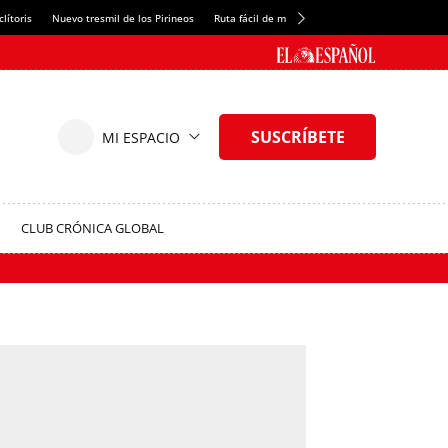
lítoris
Nuevo tresmil de los Pirineos
Ruta fácil de montaña
El arroz más meloso
CLUB CRÓNICA GLOBAL