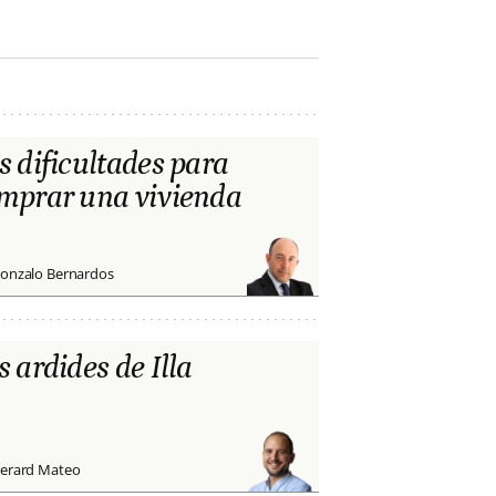
s dificultades para
mprar una vivienda
onzalo Bernardos
s ardides de Illa
erard Mateo