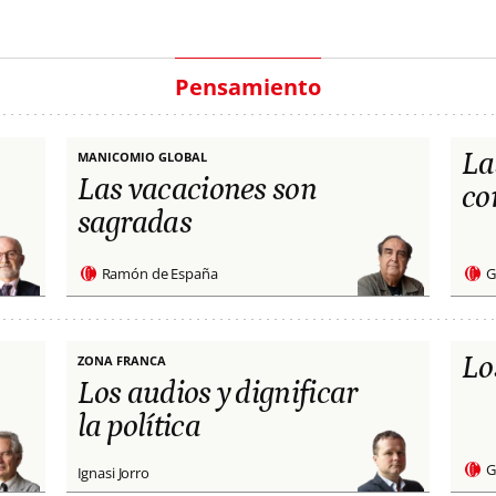
Pensamiento
La
MANICOMIO GLOBAL
Las vacaciones son
co
sagradas
Ramón de España
G
Lo
ZONA FRANCA
Los audios y dignificar
la política
G
Ignasi Jorro