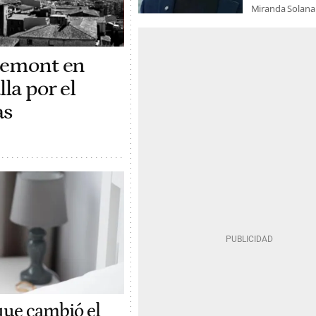
Miranda Solana
gdemont en
la por el
as
 que cambió el