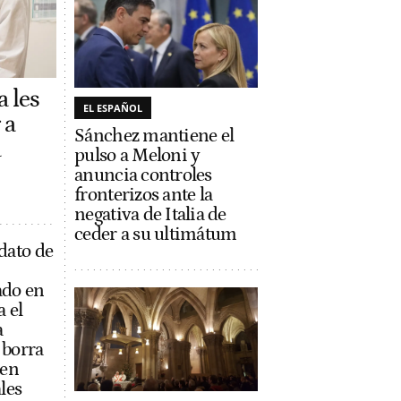
a les
EL ESPAÑOL
 a
Sánchez mantiene el
a
pulso a Meloni y
anuncia controles
fronterizos ante la
negativa de Italia de
ceder a su ultimátum
dato de
ado en
a el
a
 borra
 en
les