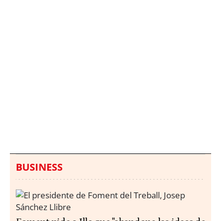
Italia investiga el
Protecció Civil alerta de
hallazgo de bolsas con
un aumento de los
millones en una playa
ahogamientos
de Sicilia
BUSINESS