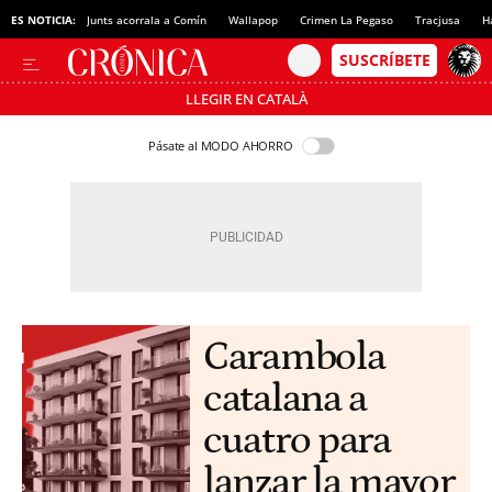
ES NOTICIA:
Junts acorrala a Comín
Wallapop
Crimen La Pegaso
Tracjusa
H
LLEGIR EN CATALÀ
Pásate al MODO AHORRO
Carambola
catalana a
cuatro para
lanzar la mayor