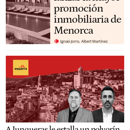
promoción
inmobiliaria de
Menorca
Ignasi Jorro
Albert Martínez
A Junqueras le estalla un polvorín