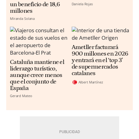
un beneficio de 18,6
Daniela Rojas
millones
Miranda Solana
Ametller facturará
900 millones en 2026
y entrará en el ‘top 3’
Cataluña mantiene el
de supermercados
liderazgo turístico,
catalanes
aunque crece menos
que el conjunto de
Albert Martínez
España
Gerard Mateo