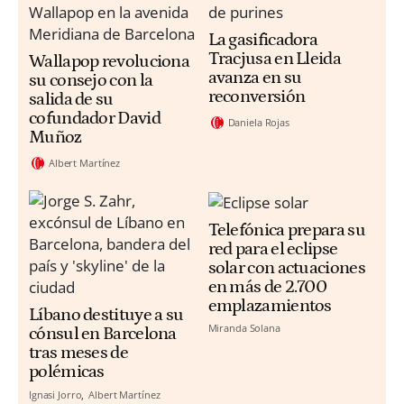
La gasificadora
Tracjusa en Lleida
Wallapop revoluciona
avanza en su
su consejo con la
reconversión
salida de su
cofundador David
Daniela Rojas
Muñoz
Albert Martínez
Telefónica prepara su
red para el eclipse
solar con actuaciones
en más de 2.700
emplazamientos
Líbano destituye a su
Miranda Solana
cónsul en Barcelona
tras meses de
polémicas
Ignasi Jorro
Albert Martínez