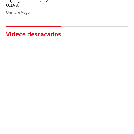
oliva"
Urimare Vega
Videos destacados
Italia investiga el
Protecció Civil alerta de