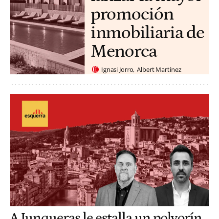
promoción
inmobiliaria de
Menorca
Ignasi Jorro
Albert Martínez
A Junqueras le estalla un polvorín