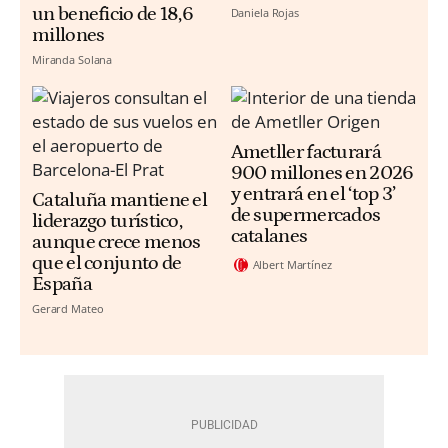
un beneficio de 18,6
Daniela Rojas
millones
Miranda Solana
Ametller facturará
900 millones en 2026
y entrará en el ‘top 3’
Cataluña mantiene el
de supermercados
liderazgo turístico,
catalanes
aunque crece menos
que el conjunto de
Albert Martínez
España
Gerard Mateo