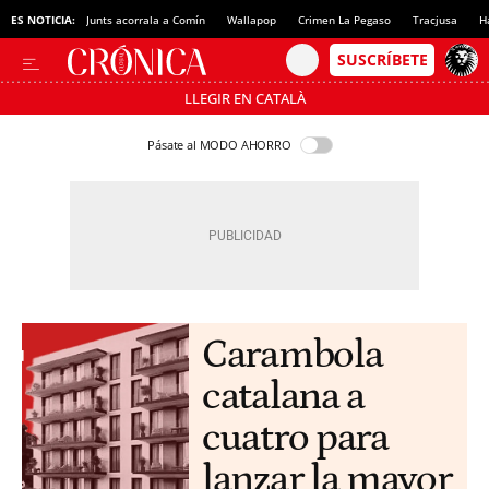
ES NOTICIA:
Junts acorrala a Comín
Wallapop
Crimen La Pegaso
Tracjusa
H
LLEGIR EN CATALÀ
Pásate al MODO AHORRO
Carambola
catalana a
cuatro para
lanzar la mayor