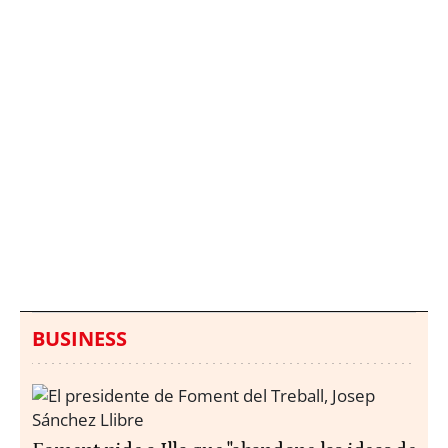
Italia investiga el
Protecció Civil alerta de
hallazgo de bolsas con
un aumento de los
millones en una playa
ahogamientos
de Sicilia
BUSINESS