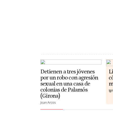
Detienen a tres jóvenes
L
por un robo con agresión
c
sexual en una casa de
m
colonias de Palamós
Ign
(Girona)
Joan Arcos