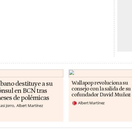
íbano destituye a su
Wallapop revoluciona su
consejo con la salida de su
ónsul en BCN tras
cofundador David Muñoz
eses de polémicas
Albert Martínez
asi Jorro
Albert Martínez