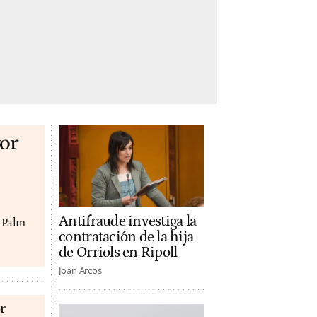
or
Antifraude investiga la
y Palm
contratación de la hija
de Orriols en Ripoll
Joan Arcos
r