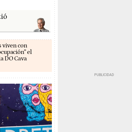
tió
s viven con
cupación” el
la DO Cava