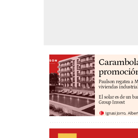
Carambola 
promoción
Paulson regatea a M
viviendas industri
El solar es de un b
Group Invest
Ignasi Jorro
Alber