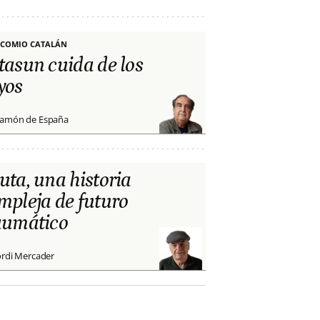
COMIO CATALÁN
tasun cuida de los
yos
amón de España
uta, una historia
mpleja de futuro
aumático
ordi Mercader