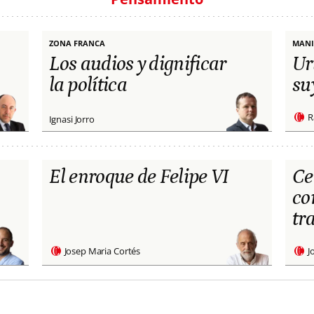
ZONA FRANCA
MANI
Los audios y dignificar
Ur
la política
su
R
Ignasi Jorro
El enroque de Felipe VI
Ce
co
tr
Josep Maria Cortés
J