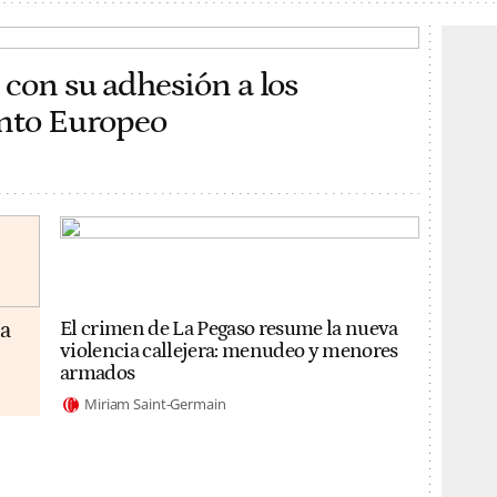
 con su adhesión a los
ento Europeo
da
El crimen de La Pegaso resume la nueva
violencia callejera: menudeo y menores
armados
Miriam Saint-Germain