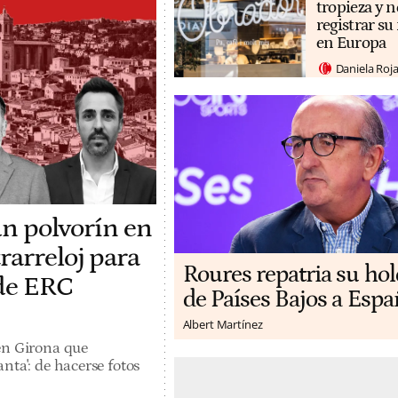
tropieza y n
registrar s
en Europa
Daniela Roj
un polvorín en
rarreloj para
Roures repatria su ho
 de ERC
de Países Bajos a Espa
Albert Martínez
en Girona que
nta': de hacerse fotos