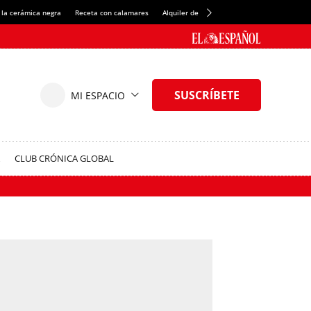
 la cerámica negra
Receta con calamares
Alquiler de habitaciones en España
Créd
CLUB CRÓNICA GLOBAL