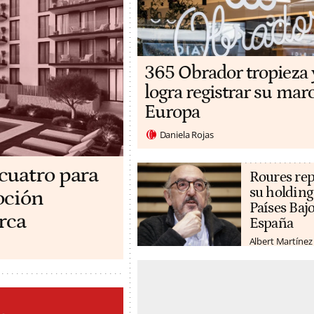
365 Obrador tropieza 
logra registrar su mar
Europa
Daniela Rojas
cuatro para
Roures rep
su holding
oción
Países Bajo
rca
España
Albert Martínez