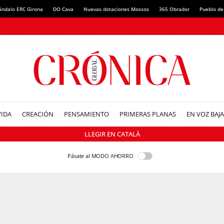
ándalo ERC Girona
DO Cava
Nuevas dotaciones Mossos
365 Obrador
Pueblo de
VIDA
CREACIÓN
PENSAMIENTO
PRIMERAS PLANAS
EN VOZ BAJA
LLEGIR EN CATALÀ
Pásate al MODO AHORRO