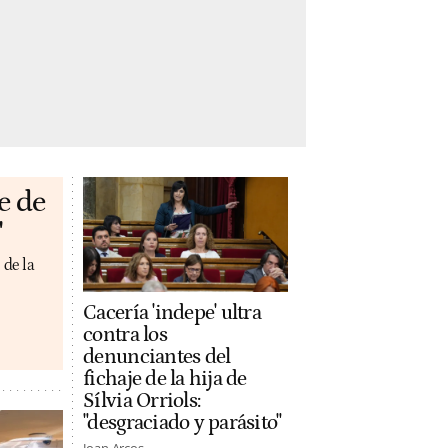
e de
'
 de la
Cacería 'indepe' ultra
contra los
denunciantes del
fichaje de la hija de
Sílvia Orriols:
"desgraciado y parásito"