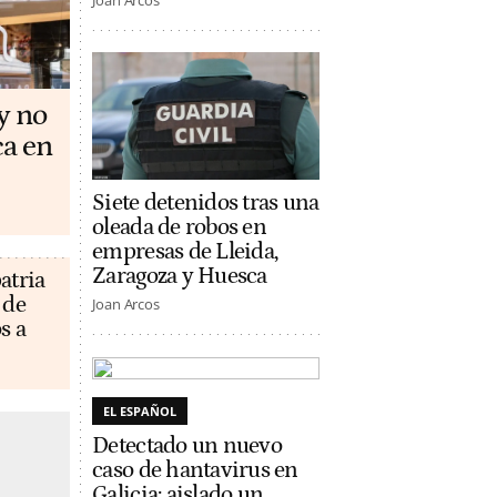
Joan Arcos
y no
ca en
Siete detenidos tras una
oleada de robos en
empresas de Lleida,
Zaragoza y Huesca
atria
 de
Joan Arcos
s a
EL ESPAÑOL
Detectado un nuevo
caso de hantavirus en
Galicia: aislado un