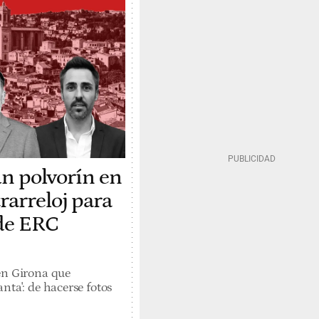
un polvorín en
rarreloj para
 de ERC
en Girona que
nta': de hacerse fotos