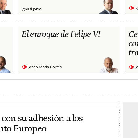
R
Ignasi Jorro
El enroque de Felipe VI
Ce
co
tr
Josep Maria Cortés
J
 con su adhesión a los
ento Europeo