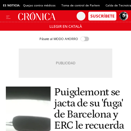
ES NOTICIA:
Quejas contra médicos
Toma de control de Parlem
Caída de Tecnotr
LLEGIR EN CATALÀ
Pásate al MODO AHORRO
Puigdemont se
jacta de su 'fuga'
de Barcelona y
ERC le recuerda