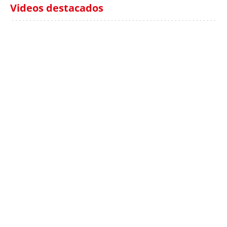
Videos destacados
Italia investiga el
Protecció Civil alerta de
hallazgo de bolsas con
un aumento de los
millones en una playa
ahogamientos
de Sicilia