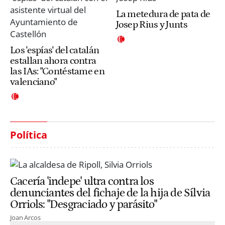
La metedura de pata de
Josep Rius y Junts
Los 'espías' del catalán
estallan ahora contra
las IAs: "Contéstame en
valenciano"
Política
Cacería 'indepe' ultra contra los
denunciantes del fichaje de la hija de Sílvia
Orriols: "Desgraciado y parásito"
Joan Arcos