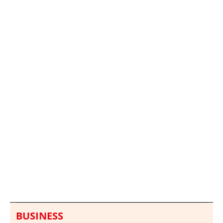
Italia investiga el
Protecció Civil alerta de
hallazgo de bolsas con
un aumento de los
millones en una playa
ahogamientos
de Sicilia
BUSINESS