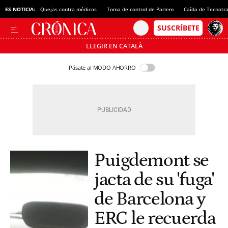
ES NOTICIA:
Quejas contra médicos
Toma de control de Parlem
Caída de Tecnotr
LLEGIR EN CATALÀ
Pásate al MODO AHORRO
Puigdemont se
jacta de su 'fuga'
de Barcelona y
ERC le recuerda