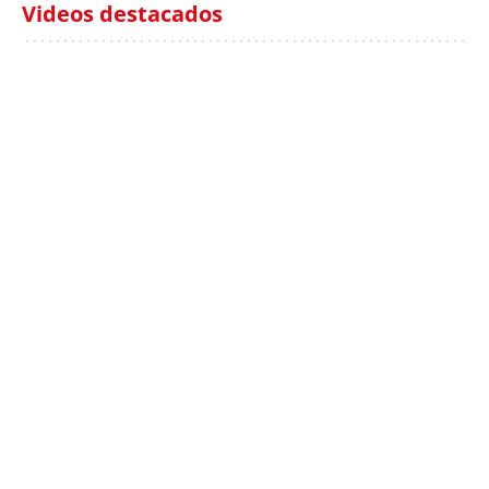
Videos destacados
Italia investiga el
Protecció Civil alerta de
hallazgo de bolsas con
un aumento de los
millones en una playa
ahogamientos
de Sicilia