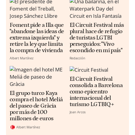
Foment pide a Illa que
El Circuit Festival más
"abandone las ideas de
plural hace de refugio
extrema izquierda" y
de turistas LGTBI
retire la ley que limita
perseguidos: "Vivo
la compra de vivienda
escondido en mi país"
Albert Martínez
Redacción
El Circuit Festival
consolida a Barcelona
como epicentro
El grupo turco Kaya
internacional del
compra el hotel Meliá
turismo LGTBIQ+
del paseo de Gràcia
por más de 100
Joan Arcos
millones de euros
Albert Martínez