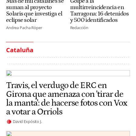
Más de mil catalanes se
Golpe a la
suman al proyecto
multirreincidencia en
Solaris que investiga el
Tarragona: 16 detenidos
eclipse solar
y 500 identificados
Andrea Pacha Röper
Redacción
Cataluña
Travis, el verdugo de ERC en
Girona que amenaza con 'tirar de
la manta': de hacerse fotos con Vox
a votar a Orriols
David Expósito J.