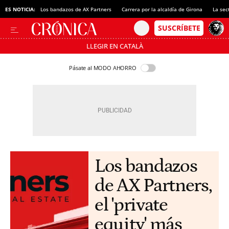
ES NOTICIA:
Los bandazos de AX Partners
Carrera por la alcaldía de Girona
La sec
LLEGIR EN CATALÀ
Pásate al MODO AHORRO
Los bandazos
de AX Partners,
el 'private
equity' más