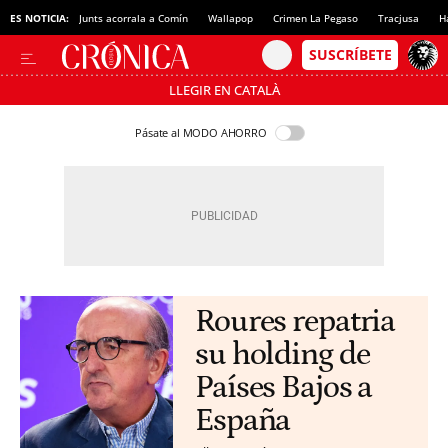
ES NOTICIA:
Junts acorrala a Comín
Wallapop
Crimen La Pegaso
Tracjusa
H
LLEGIR EN CATALÀ
Pásate al MODO AHORRO
Roures repatria
su holding de
Países Bajos a
España