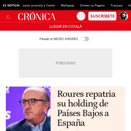
ES NOTICIA:
Junts acorrala a Comín
Wallapop
Crimen La Pegaso
Tracjusa
H
LLEGIR EN CATALÀ
Pásate al MODO AHORRO
Roures repatria
su holding de
Países Bajos a
España