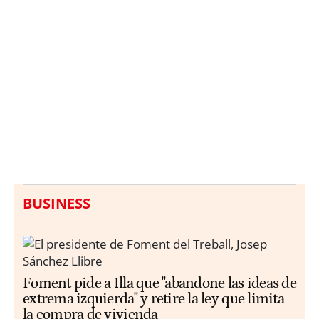
Italia investiga el
Protecció Civil alerta de
hallazgo de bolsas con
un aumento de los
millones en una playa
ahogamientos
de Sicilia
BUSINESS
Foment pide a Illa que "abandone las ideas de
extrema izquierda" y retire la ley que limita
la compra de vivienda