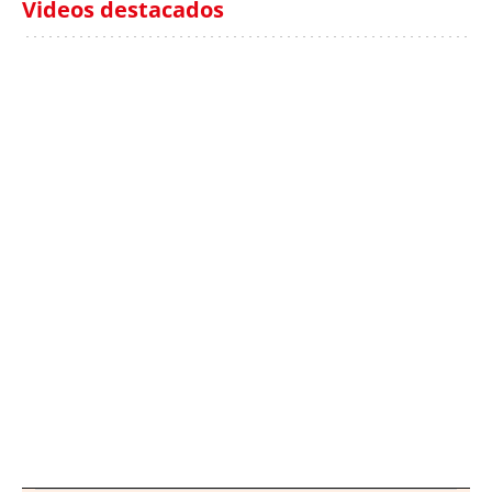
Videos destacados
Italia investiga el
Protecció Civil alerta de
hallazgo de bolsas con
un aumento de los
millones en una playa
ahogamientos
de Sicilia