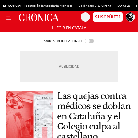
ES NOTICIA:
Promoción inmobiliaria Menorca
Escándalo ERC Girona
DO Cava
N
LLEGIR EN CATALÀ
Pásate al MODO AHORRO
Las quejas contra
médicos se doblan
en Cataluña y el
Colegio culpa al
castellano