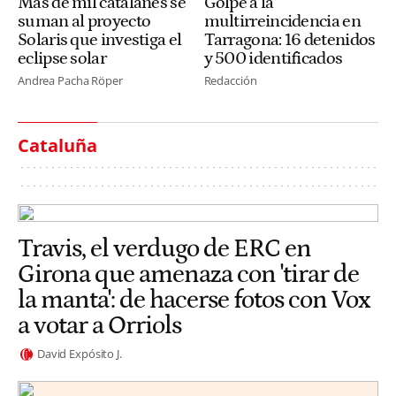
Más de mil catalanes se
Golpe a la
suman al proyecto
multirreincidencia en
Solaris que investiga el
Tarragona: 16 detenidos
eclipse solar
y 500 identificados
Andrea Pacha Röper
Redacción
Cataluña
Travis, el verdugo de ERC en
Girona que amenaza con 'tirar de
la manta': de hacerse fotos con Vox
a votar a Orriols
David Expósito J.