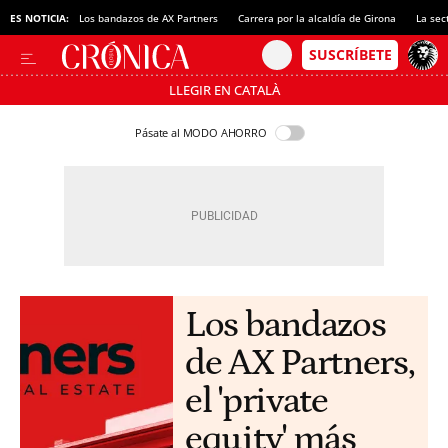
ES NOTICIA:
Los bandazos de AX Partners
Carrera por la alcaldía de Girona
La sec
LLEGIR EN CATALÀ
Pásate al MODO AHORRO
Los bandazos
de AX Partners,
el 'private
equity' más