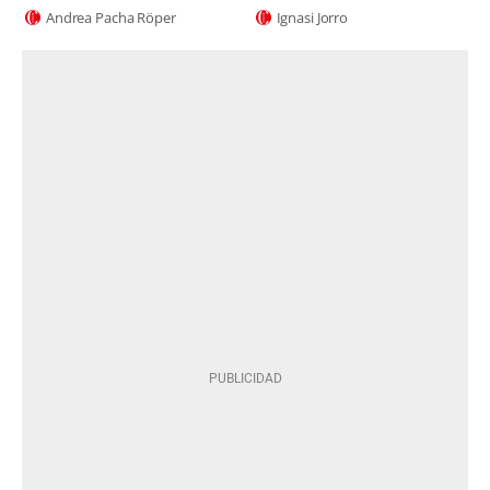
Andrea Pacha Röper
Ignasi Jorro