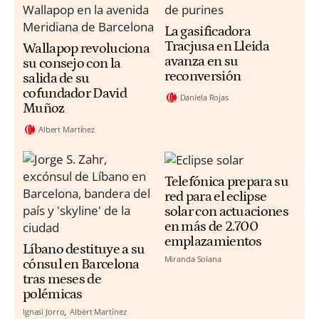
La gasificadora
Tracjusa en Lleida
Wallapop revoluciona
avanza en su
su consejo con la
reconversión
salida de su
cofundador David
Daniela Rojas
Muñoz
Albert Martínez
Telefónica prepara su
red para el eclipse
solar con actuaciones
en más de 2.700
emplazamientos
Líbano destituye a su
Miranda Solana
cónsul en Barcelona
tras meses de
polémicas
Ignasi Jorro
Albert Martínez