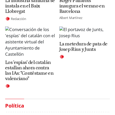
La industria sanitaria se
Roger Pallarols
instala en el Baix
inaugura el verano en
Llobregat
Barcelona
Albert Martínez
Redacción
La metedura de pata de
Josep Rius y Junts
Los 'espías' del catalán
estallan ahora contra
las IAs: "Contéstame en
valenciano"
Política