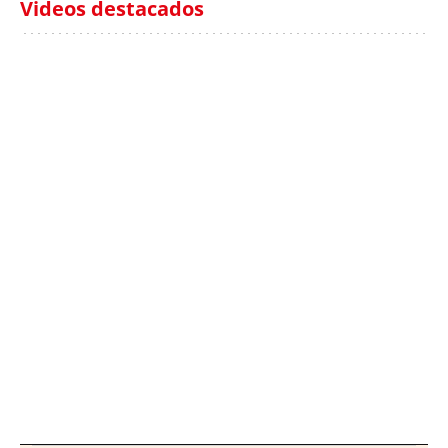
Videos destacados
Italia investiga el
Protecció Civil alerta de
hallazgo de bolsas con
un aumento de los
millones en una playa
ahogamientos
de Sicilia