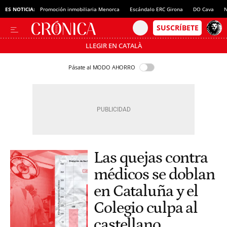
ES NOTICIA:
Promoción inmobiliaria Menorca
Escándalo ERC Girona
DO Cava
N
LLEGIR EN CATALÀ
Pásate al MODO AHORRO
Las quejas contra
médicos se doblan
en Cataluña y el
Colegio culpa al
castellano