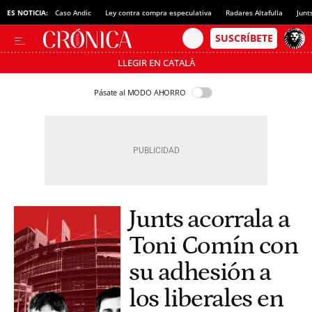
ES NOTICIA:
Caso Andic
Ley contra compra especulativa
Radares Altafulla
Junt
LLEGIR EN CATALÀ
Pásate al MODO AHORRO
Junts acorrala a
Toni Comín con
su adhesión a
los liberales en