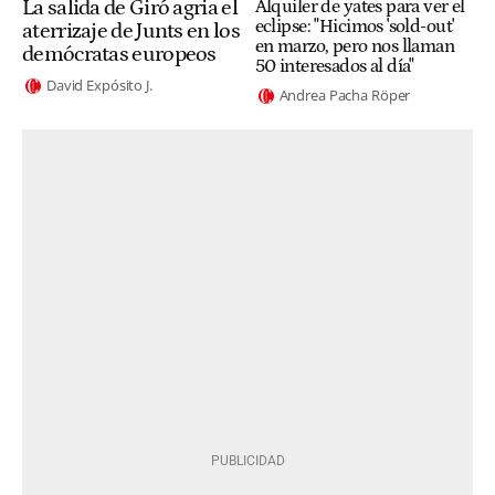
La salida de Giró agria el
Alquiler de yates para ver el
eclipse: "Hicimos 'sold-out'
aterrizaje de Junts en los
en marzo, pero nos llaman
demócratas europeos
50 interesados al día"
David Expósito J.
Andrea Pacha Röper