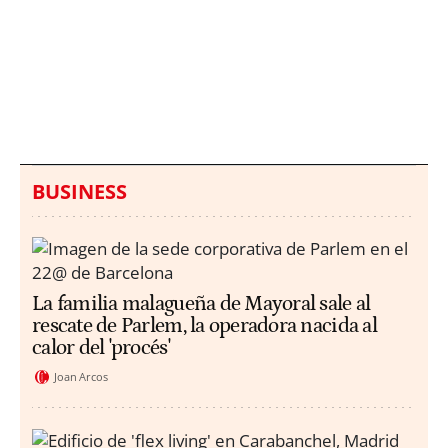
Italia investiga el
Protecció Civil alerta de
hallazgo de bolsas con
un aumento de los
millones en una playa
ahogamientos
de Sicilia
BUSINESS
La familia malagueña de Mayoral sale al
rescate de Parlem, la operadora nacida al
calor del 'procés'
Joan Arcos