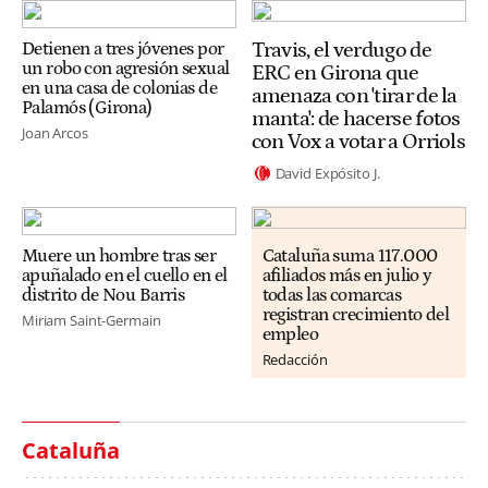
Travis, el verdugo de
Detienen a tres jóvenes por
un robo con agresión sexual
ERC en Girona que
en una casa de colonias de
amenaza con 'tirar de la
Palamós (Girona)
manta': de hacerse fotos
Joan Arcos
con Vox a votar a Orriols
David Expósito J.
Muere un hombre tras ser
Cataluña suma 117.000
apuñalado en el cuello en el
afiliados más en julio y
distrito de Nou Barris
todas las comarcas
registran crecimiento del
Miriam Saint-Germain
empleo
Redacción
Cataluña