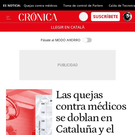
ES NOTICIA:
Quejas contra médicos
Toma de control de Parlem
Caída de Tecnotr
LLEGIR EN CATALÀ
Pásate al MODO AHORRO
Las quejas
contra médicos
se doblan en
Cataluña y el