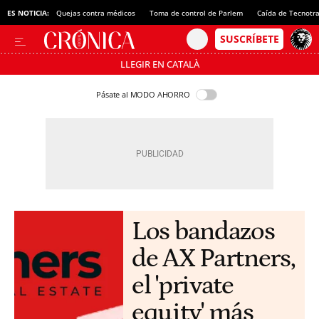
ES NOTICIA:
Quejas contra médicos
Toma de control de Parlem
Caída de Tecnotr
LLEGIR EN CATALÀ
Pásate al MODO AHORRO
Los bandazos
de AX Partners,
el 'private
equity' más