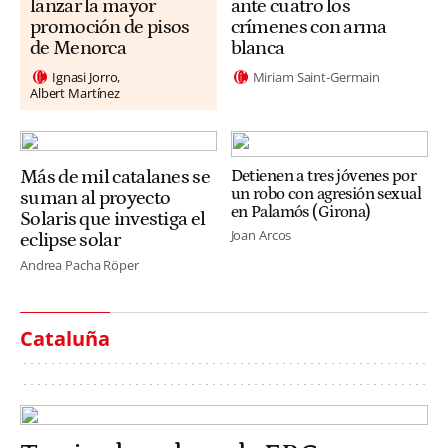
lanzar la mayor
ante cuatro los
promoción de pisos
crímenes con arma
de Menorca
blanca
Ignasi Jorro
Miriam Saint-Germain
Albert Martínez
Más de mil catalanes se
Detienen a tres jóvenes por
un robo con agresión sexual
suman al proyecto
en Palamós (Girona)
Solaris que investiga el
Joan Arcos
eclipse solar
Andrea Pacha Röper
Cataluña