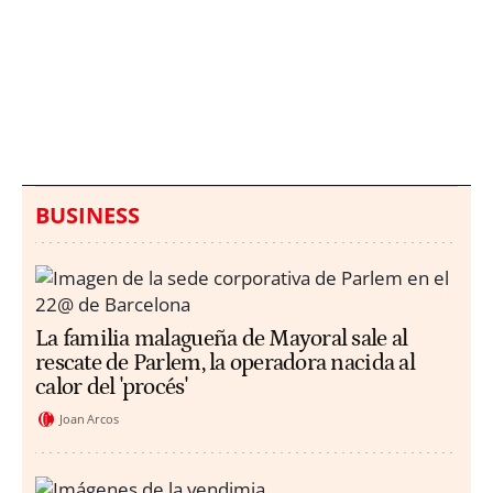
Italia investiga el
Protecció Civil alerta de
hallazgo de bolsas con
un aumento de los
millones en una playa
ahogamientos
de Sicilia
BUSINESS
La familia malagueña de Mayoral sale al
rescate de Parlem, la operadora nacida al
calor del 'procés'
Joan Arcos