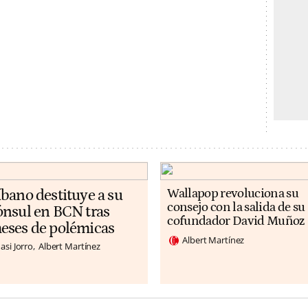
íbano destituye a su
Wallapop revoluciona su
consejo con la salida de su
ónsul en BCN tras
cofundador David Muñoz
eses de polémicas
Albert Martínez
asi Jorro
Albert Martínez