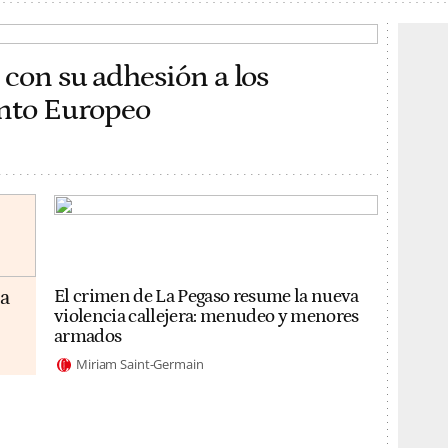
 con su adhesión a los
ento Europeo
da
El crimen de La Pegaso resume la nueva
violencia callejera: menudeo y menores
armados
Miriam Saint-Germain