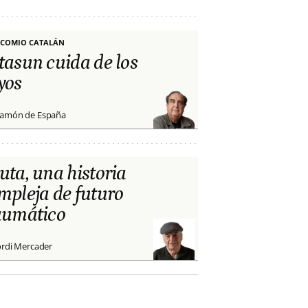
COMIO CATALÁN
tasun cuida de los
yos
amón de España
uta, una historia
mpleja de futuro
aumático
ordi Mercader