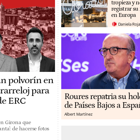
tropieza y n
registrar s
en Europa
Daniela Roj
un polvorín en
rarreloj para
Roures repatria su ho
 de ERC
de Países Bajos a Espa
Albert Martínez
en Girona que
nta': de hacerse fotos