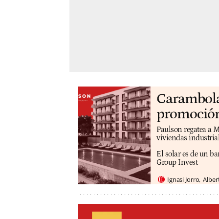
Carambola 
promoción
Paulson regatea a M
viviendas industri
El solar es de un b
Group Invest
Ignasi Jorro
Alber