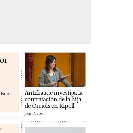
or
Antifraude investiga la
y Palm
contratación de la hija
de Orriols en Ripoll
Joan Arcos
r