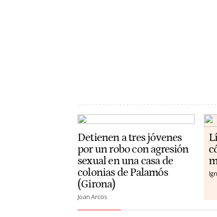
Detienen a tres jóvenes
L
por un robo con agresión
c
sexual en una casa de
m
colonias de Palamós
Ign
(Girona)
Joan Arcos