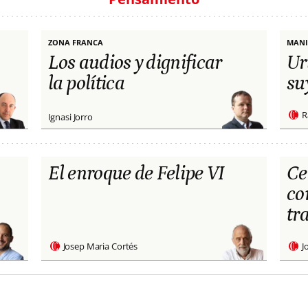
ZONA FRANCA
MANI
Los audios y dignificar
Ur
la política
su
R
Ignasi Jorro
El enroque de Felipe VI
Ce
co
tr
Josep Maria Cortés
J