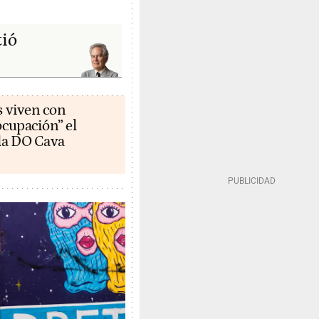
tió
s viven con
cupación” el
la DO Cava