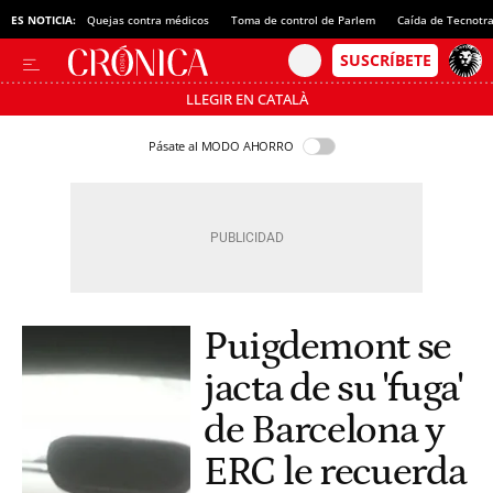
ES NOTICIA:
Quejas contra médicos
Toma de control de Parlem
Caída de Tecnotr
LLEGIR EN CATALÀ
Pásate al MODO AHORRO
Puigdemont se
jacta de su 'fuga'
de Barcelona y
ERC le recuerda