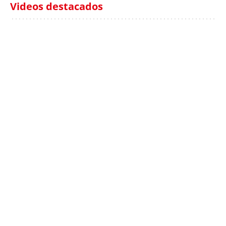
Videos destacados
Italia investiga el
Protecció Civil alerta de
hallazgo de bolsas con
un aumento de los
millones en una playa
ahogamientos
de Sicilia