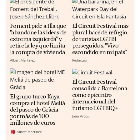
Foment pide a Illa que
El Circuit Festival más
"abandone las ideas de
plural hace de refugio
extrema izquierda" y
de turistas LGTBI
retire la ley que limita
perseguidos: "Vivo
la compra de vivienda
escondido en mi país"
Albert Martínez
Redacción
El Circuit Festival
consolida a Barcelona
como epicentro
El grupo turco Kaya
internacional del
compra el hotel Meliá
turismo LGTBIQ+
del paseo de Gràcia
por más de 100
Joan Arcos
millones de euros
Albert Martínez