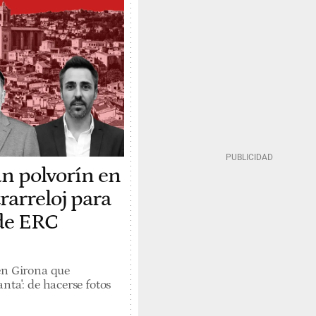
un polvorín en
rarreloj para
 de ERC
en Girona que
nta': de hacerse fotos