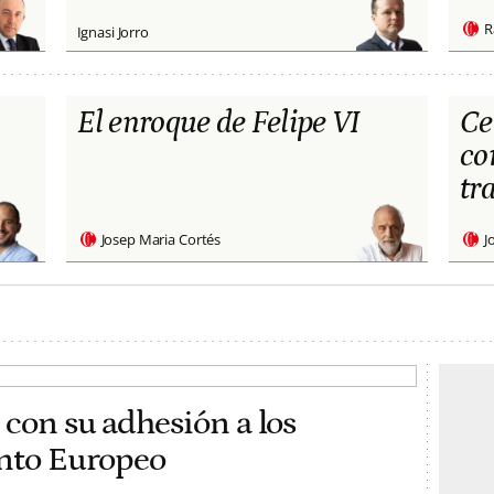
R
Ignasi Jorro
El enroque de Felipe VI
Ce
co
tr
Josep Maria Cortés
J
 con su adhesión a los
ento Europeo