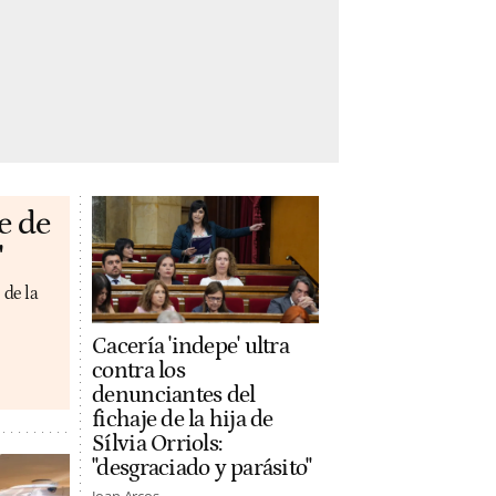
e de
'
 de la
Cacería 'indepe' ultra
contra los
denunciantes del
fichaje de la hija de
Sílvia Orriols:
"desgraciado y parásito"