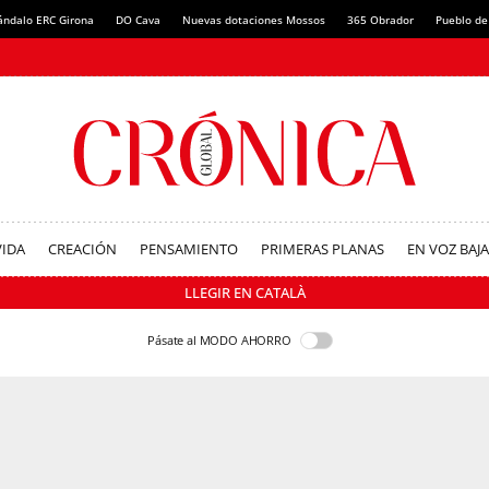
ándalo ERC Girona
DO Cava
Nuevas dotaciones Mossos
365 Obrador
Pueblo de
VIDA
CREACIÓN
PENSAMIENTO
PRIMERAS PLANAS
EN VOZ BAJA
LLEGIR EN CATALÀ
Pásate al MODO AHORRO