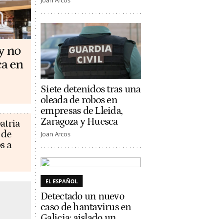
Joan Arcos
y no
ca en
Siete detenidos tras una
oleada de robos en
empresas de Lleida,
Zaragoza y Huesca
atria
 de
Joan Arcos
s a
EL ESPAÑOL
Detectado un nuevo
caso de hantavirus en
Galicia: aislado un