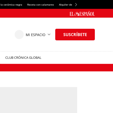
 la cerámica negra
Receta con calamares
Alquiler de habitaciones en España
Créd
CLUB CRÓNICA GLOBAL