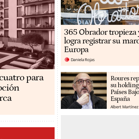
365 Obrador tropieza 
logra registrar su mar
Europa
Daniela Rojas
cuatro para
Roures rep
su holding
oción
Países Bajo
rca
España
Albert Martínez