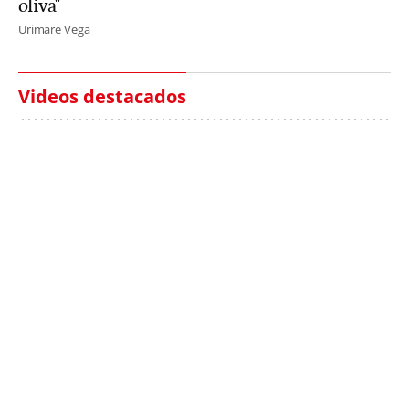
oliva"
Urimare Vega
Videos destacados
Italia investiga el
Protecció Civil alerta de
hallazgo de bolsas con
un aumento de los