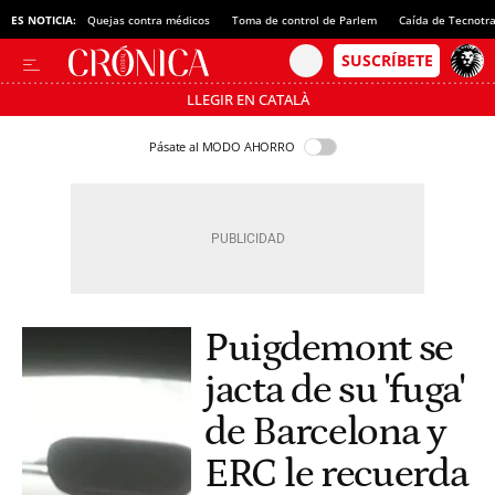
ES NOTICIA:
Quejas contra médicos
Toma de control de Parlem
Caída de Tecnotr
LLEGIR EN CATALÀ
Pásate al MODO AHORRO
Puigdemont se
jacta de su 'fuga'
de Barcelona y
ERC le recuerda