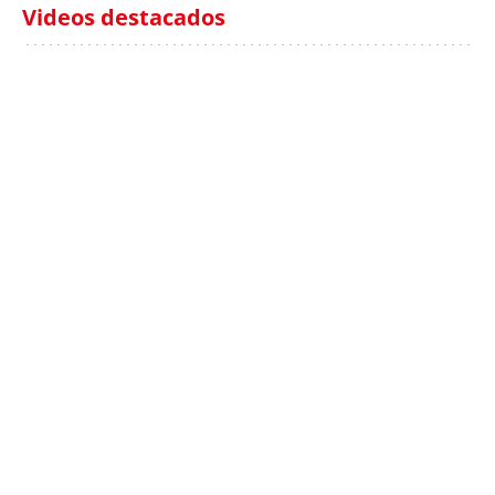
Videos destacados
Italia investiga el
Protecció Civil alerta de
hallazgo de bolsas con
un aumento de los
millones en una playa
ahogamientos
de Sicilia