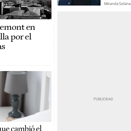
Miranda Solana
gdemont en
la por el
as
 que cambió el