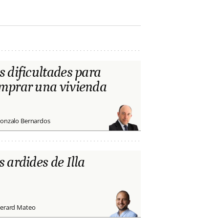
s dificultades para
mprar una vivienda
onzalo Bernardos
s ardides de Illa
erard Mateo