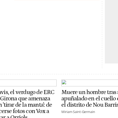
avis, el verdugo de ERC
Muere un hombre tras 
 Girona que amenaza
apuñalado en el cuello
 'tirar de la manta': de
el distrito de Nou Barri
cerse fotos con Vox a
Miriam Saint-Germain
ar a Orriols