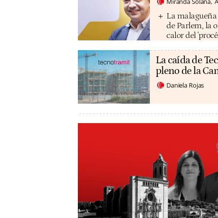
Miranda Solana
A
La malagueña M
de Parlem, la 
calor del 'procé
La caída de Tec
pleno de la C
Daniela Rojas