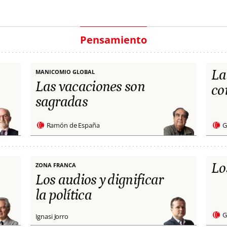
Pensamiento
La
MANICOMIO GLOBAL
Las vacaciones son
co
sagradas
Ramón de España
G
Lo
ZONA FRANCA
Los audios y dignificar
la política
G
Ignasi Jorro