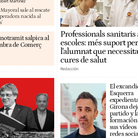
lbert Martínez
ayoral sale al rescate
operadora nacida al
s'
Professionals sanitaris 
notramit salpica al
escoles: més suport per
ambra de Comerç
l'alumnat que necessit
cures de salut
Redacción
El excandi
Esquerra
expedient
Girona dej
partido y l
formación
sus vídeos
redes socia