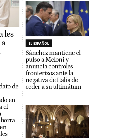
a les
 a
EL ESPAÑOL
a
Sánchez mantiene el
pulso a Meloni y
anuncia controles
fronterizos ante la
negativa de Italia de
dato de
ceder a su ultimátum
ado en
a el
a
 borra
 en
les