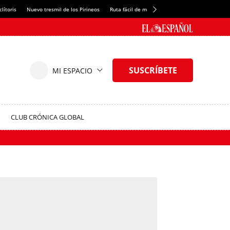
lítoris
Nuevo tresmil de los Pirineos
Ruta fácil de montaña
El arroz más meloso
CLUB CRÓNICA GLOBAL