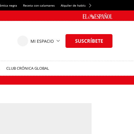
rámica negra
Receta con calamares
Alquiler de habitaciones en España
Crédito del
CLUB CRÓNICA GLOBAL