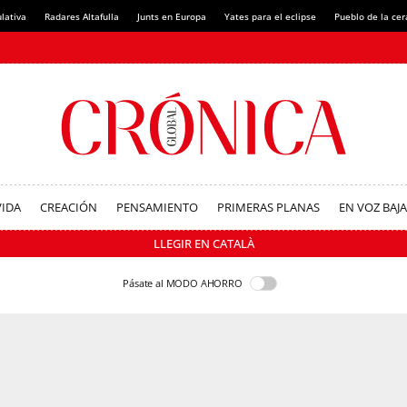
lativa
Radares Altafulla
Junts en Europa
Yates para el eclipse
Pueblo de la ce
VIDA
CREACIÓN
PENSAMIENTO
PRIMERAS PLANAS
EN VOZ BAJA
LLEGIR EN CATALÀ
Pásate al MODO AHORRO