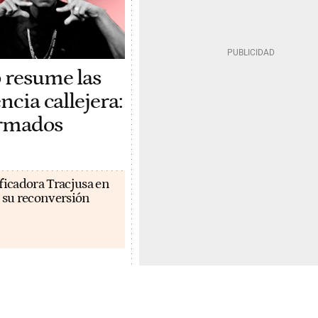
 resume las
ncia callejera:
rmados
ficadora Tracjusa en
 su reconversión