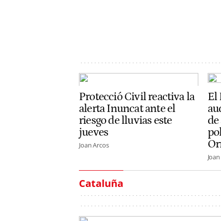
Protecció Civil reactiva la
El
alerta Inuncat ante el
aud
riesgo de lluvias este
de 
jueves
pol
Or
Joan Arcos
Joan
Cataluña