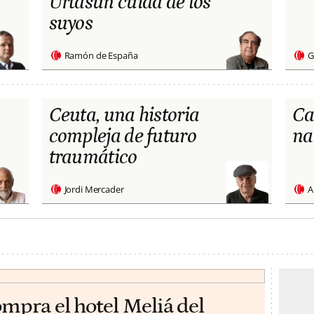
Urtasun cuida de los
suyos
Ramón de España
G
Ceuta, una historia
Ca
compleja de futuro
na
traumático
Jordi Mercader
A
ompra el hotel Meliá del