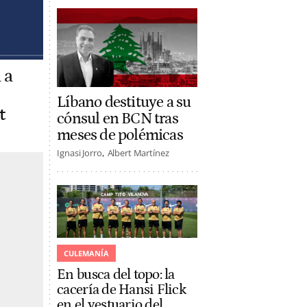
 a
Líbano destituye a su
t
cónsul en BCN tras
meses de polémicas
Ignasi Jorro
Albert Martínez
CULEMANÍA
En busca del topo: la
cacería de Hansi Flick
en el vestuario del