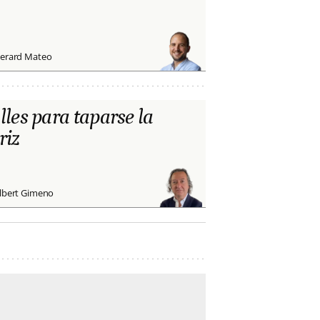
erard Mateo
lles para taparse la
riz
lbert Gimeno