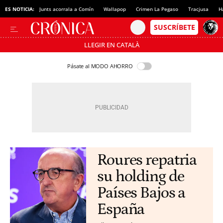
ES NOTICIA:
Junts acorrala a Comín
Wallapop
Crimen La Pegaso
Tracjusa
H
LLEGIR EN CATALÀ
Pásate al MODO AHORRO
Roures repatria
su holding de
Países Bajos a
España