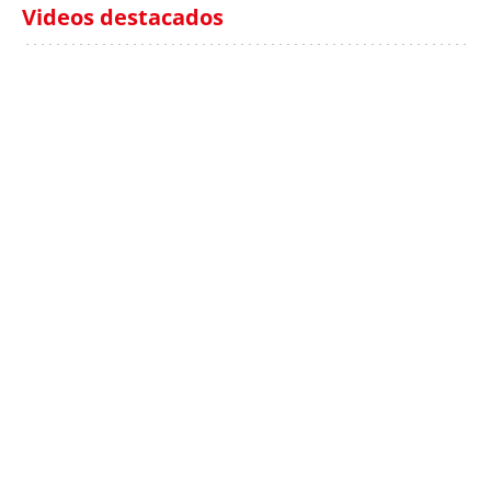
Videos destacados
Italia investiga el
Protecció Civil alerta de
hallazgo de bolsas con
un aumento de los
millones en una playa
ahogamientos
de Sicilia