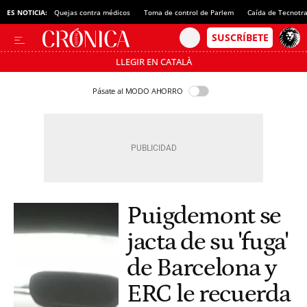
ES NOTICIA:
Quejas contra médicos
Toma de control de Parlem
Caída de Tecnotr
LLEGIR EN CATALÀ
Pásate al MODO AHORRO
Puigdemont se
jacta de su 'fuga'
de Barcelona y
ERC le recuerda