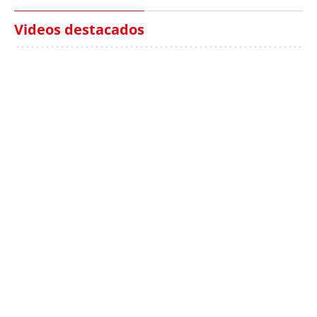
Videos destacados
Italia investiga el
Protecció Civil alerta de
hallazgo de bolsas con
un aumento de los
millones en una playa
ahogamientos
de Sicilia