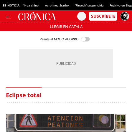
ES NOTICIA:
'Ikea chino'
Aerolínea Starlux
'Fintech' suspendida
Fugitivo en Sitg
LLEGIR EN CATALÀ
Pásate al MODO AHORRO
Eclipse total