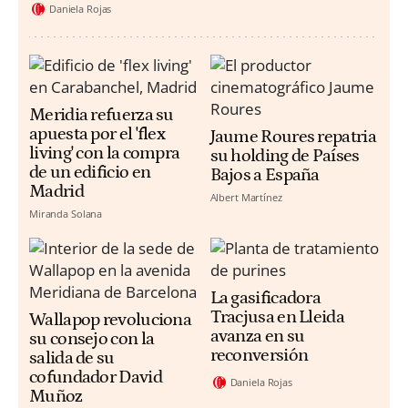
Daniela Rojas
Meridia refuerza su
apuesta por el 'flex
Jaume Roures repatria
living' con la compra
su holding de Países
de un edificio en
Bajos a España
Madrid
Albert Martínez
Miranda Solana
La gasificadora
Tracjusa en Lleida
Wallapop revoluciona
avanza en su
su consejo con la
reconversión
salida de su
cofundador David
Daniela Rojas
Muñoz