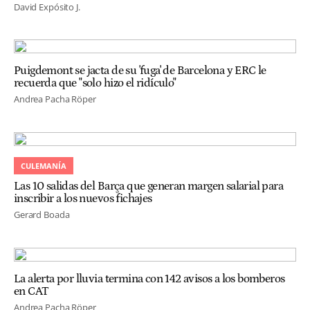
David Expósito J.
Puigdemont se jacta de su 'fuga' de Barcelona y ERC le
recuerda que "solo hizo el ridículo"
Andrea Pacha Röper
CULEMANÍA
Las 10 salidas del Barça que generan margen salarial para
inscribir a los nuevos fichajes
Gerard Boada
La alerta por lluvia termina con 142 avisos a los bomberos
en CAT
Andrea Pacha Röper