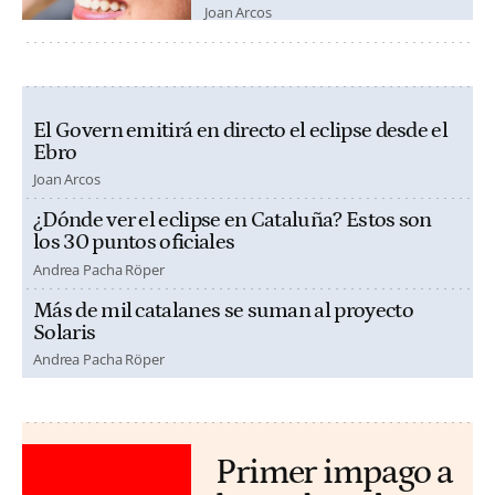
Joan Arcos
El Govern emitirá en directo el eclipse desde el
Ebro
Joan Arcos
¿Dónde ver el eclipse en Cataluña? Estos son
los 30 puntos oficiales
Andrea Pacha Röper
Más de mil catalanes se suman al proyecto
Solaris
Andrea Pacha Röper
Primer impago a