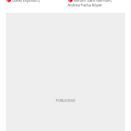
David Expósito J.
Miriam Saint-Germain
Andrea Pacha Röper