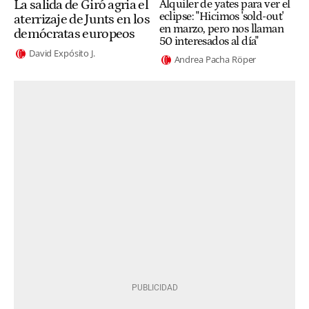
La salida de Giró agria el
Alquiler de yates para ver el
eclipse: "Hicimos 'sold-out'
aterrizaje de Junts en los
en marzo, pero nos llaman
demócratas europeos
50 interesados al día"
David Expósito J.
Andrea Pacha Röper