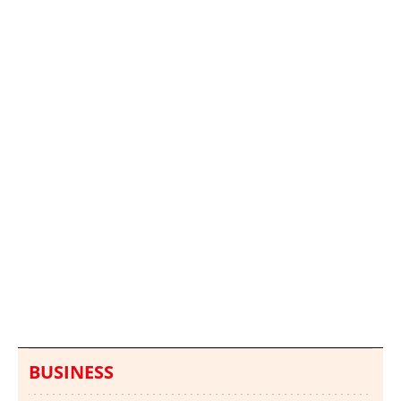
Italia investiga el
Protecció Civil alerta de
hallazgo de bolsas con
un aumento de los
millones en una playa
ahogamientos
de Sicilia
BUSINESS