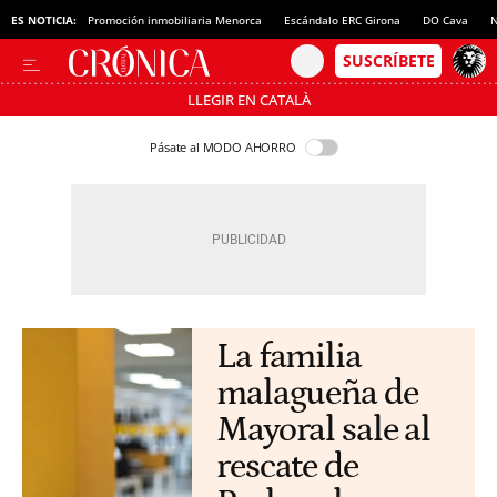
ES NOTICIA:
Promoción inmobiliaria Menorca
Escándalo ERC Girona
DO Cava
N
LLEGIR EN CATALÀ
Pásate al MODO AHORRO
La familia
malagueña de
Mayoral sale al
rescate de